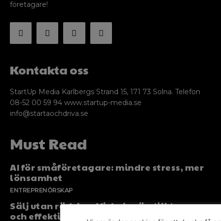
företagare!
Kontakta oss
StartUp Media Karlbergs Strand 15, 171 73 Solna. Telefon
08-52 00 59 94 www.startup-media.se
info@startaochdriva.se
Must Read
AI för småföretagare: mindre stress, mer
lönsamhet
ENTREPRENÖRSKAP
Sälj utan rädsla – Michels väg till trygg
och effektiv försäljning