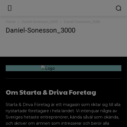
Home
Daniel-Sonesson_3000
Daniel-Sonesson_3000
Daniel-Sonesson_3000
Om Starta & Driva Foretag
Starta & Driva Företag är ett magasin som riktar sig till alla
nystartade företagare i hela landet. Vi intervjuar några av
Sveriges hetaste entreprenörer, kända såväl som okända,
och skriver om ämnen som intresserar och berör alla