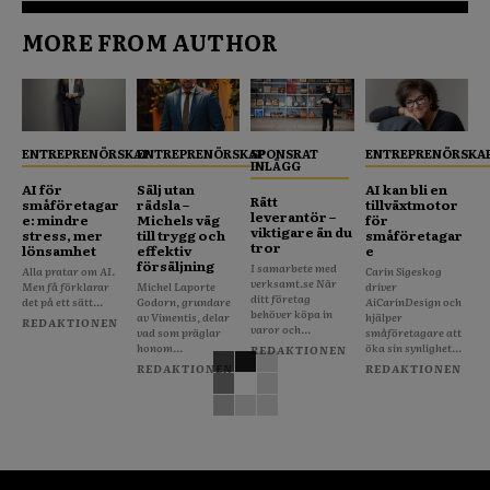
MORE FROM AUTHOR
ENTREPRENÖRSKAP
ENTREPRENÖRSKAP
SPONSRAT
ENTREPRENÖRSKA
INLÄGG
AI för
Sälj utan
AI kan bli en
Rätt
småföretagar
rädsla –
tillväxtmotor
leverantör –
e: mindre
Michels väg
för
viktigare än du
stress, mer
till trygg och
småföretagar
tror
lönsamhet
effektiv
e
försäljning
I samarbete med
Alla pratar om AI.
Carin Sigeskog
verksamt.se När
Men få förklarar
Michel Laporte
driver
ditt företag
det på ett sätt...
Godorn, grundare
AiCarinDesign och
behöver köpa in
av Vimentis, delar
hjälper
REDAKTIONEN
varor och...
vad som präglar
småföretagare att
honom...
öka sin synlighet...
REDAKTIONEN
REDAKTIONEN
REDAKTIONEN