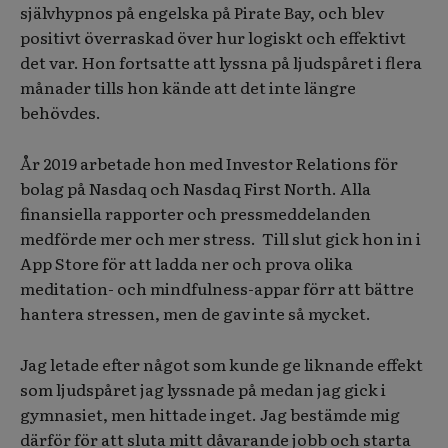
självhypnos på engelska på Pirate Bay, och blev
positivt överraskad över hur logiskt och effektivt
det var. Hon fortsatte att lyssna på ljudspåret i flera
månader tills hon kände att det inte längre
behövdes.
År 2019 arbetade hon med Investor Relations för
bolag på Nasdaq och Nasdaq First North. Alla
finansiella rapporter och pressmeddelanden
medförde mer och mer stress. Till slut gick hon in i
App Store för att ladda ner och prova olika
meditation- och mindfulness-appar förr att bättre
hantera stressen, men de gav inte så mycket.
Jag letade efter något som kunde ge liknande effekt
som ljudspåret jag lyssnade på medan jag gick i
gymnasiet, men hittade inget. Jag bestämde mig
därför för att sluta mitt dåvarande jobb och starta