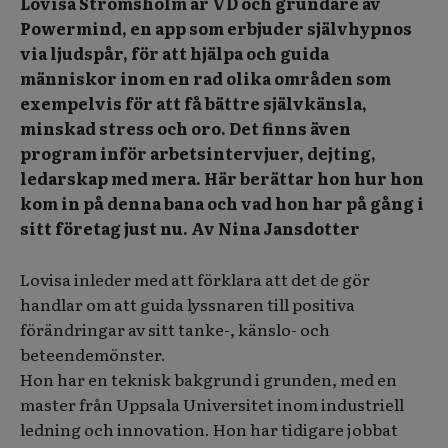
Lovisa Strömsholm är VD och grundare av
Powermind, en app som erbjuder självhypnos
via ljudspår, för att hjälpa och guida
människor inom en rad olika områden som
exempelvis för att få bättre självkänsla,
minskad stress och oro. Det finns även
program inför arbetsintervjuer, dejting,
ledarskap med mera. Här berättar hon hur hon
kom in på denna bana och vad hon har på gång i
sitt företag just nu. Av Nina Jansdotter
Lovisa inleder med att förklara att det de gör
handlar om att guida lyssnaren till positiva
förändringar av sitt tanke-, känslo- och
beteendemönster.
Hon har en teknisk bakgrund i grunden, med en
master från Uppsala Universitet inom industriell
ledning och innovation. Hon har tidigare jobbat