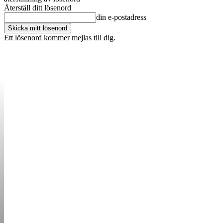
Återställ ditt lösenord
din e-postadress
Ett lösenord kommer mejlas till dig.
OM OSS
KONTAKT
ANNONSERA
STARTUP B
STARTA &
DRIVA