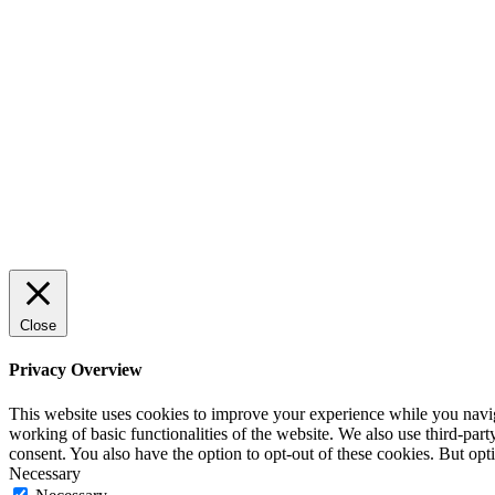
Sälj utan rädsla – Michels väg till
trygg och effektiv försäljning
ENTREPRENÖRSKAP
Rätt leverantör – viktigare än du tror
SPONSRAT INLÄGG
Close
Privacy Overview
This website uses cookies to improve your experience while you navigat
working of basic functionalities of the website. We also use third-pa
consent. You also have the option to opt-out of these cookies. But op
Necessary