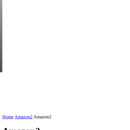
SUNDAY, AUGUST 
HEM
STARTUP BAR
EKONOMI
ENTR
AI för småföretagare: mindre stress, mer
UTVALT:
lönsamhet
Rätt leverantör – viktigare än du tror
Home
Amazon2
Amazon2