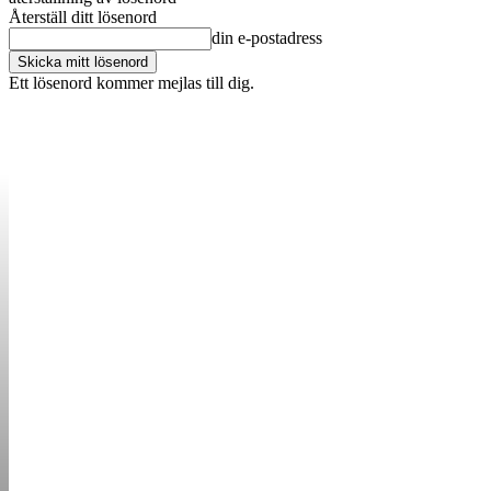
Återställ ditt lösenord
din e-postadress
Ett lösenord kommer mejlas till dig.
OM OSS
KONTAKT
ANNONSERA
STARTUP B
STARTA &
DRIVA