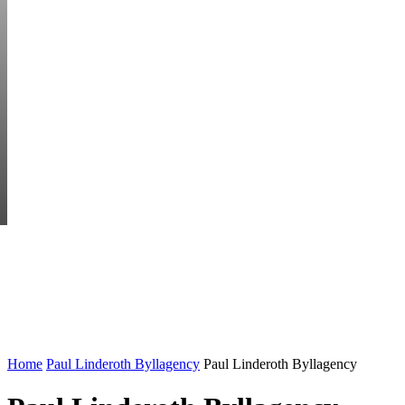
FRIDAY, AUGUST 7
HEM
STARTUP BAR
EKONOMI
ENTR
AI för småföretagare: mindre stress, mer
UTVALT:
lönsamhet
Rätt leverantör – viktigare än du tror
Home
Paul Linderoth Byllagency
Paul Linderoth Byllagency