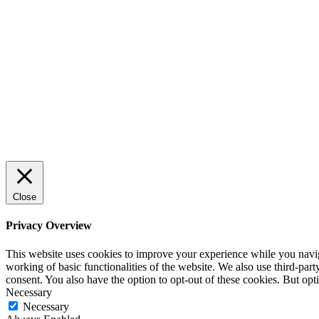
Sälj utan rädsla – Michels väg till
trygg och effektiv försäljning
ENTREPRENÖRSKAP
Rätt leverantör – viktigare än du tror
SPONSRAT INLÄGG
Close
Privacy Overview
This website uses cookies to improve your experience while you navigat
working of basic functionalities of the website. We also use third-pa
consent. You also have the option to opt-out of these cookies. But op
Necessary
Necessary