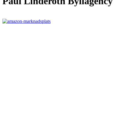
Paul Linderoth Byllagency