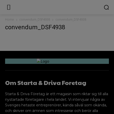
Home
convendum_DSF4938
convendum_DSF4938
convendum_DSF4938
Om Starta & Driva Foretag
Starta & Driva Företag är ett magasin som riktar sig till alla
nystartade företagare i hela landet. Vi intervjuar några av
Sveriges hetaste entreprenörer, kända såväl som okända,
och skriver om ämnen som intresserar och berör alla