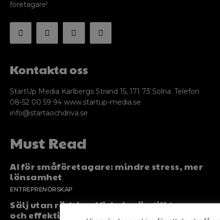
företagare!
Kontakta oss
StartUp Media Karlbergs Strand 15, 171 73 Solna. Telefon
08-52 00 59 94 www.startup-media.se
info@startaochdriva.se
Must Read
AI för småföretagare: mindre stress, mer
lönsamhet
ENTREPRENÖRSKAP
Sälj utan rädsla – Michels väg till trygg
och effektiv försäljning