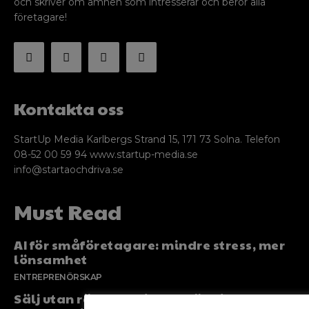
och skriver om ämnen som intresserar och berör alla
företagare!
Kontakta oss
StartUp Media Karlbergs Strand 15, 171 73 Solna. Telefon
08-52 00 59 94 www.startup-media.se
info@startaochdriva.se
Must Read
AI för småföretagare: mindre stress, mer
lönsamhet
ENTREPRENÖRSKAP
Sälj utan rädsla – Michels väg till trygg