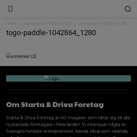
Home
togo-paddle-1042864_1280
togo-paddle-1042864_1280
togo-paddle-1042864_1280
Om Starta & Driva Foretag
Starta & Driva Företag är ett magasin som riktar sig till alla
nystartade företagare i hela landet. Vi intervjuar några av
Sveriges hetaste entreprenörer, kända såväl som okända,