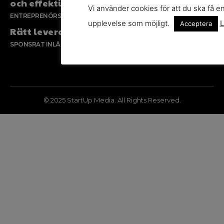
och effektiv försäljning
Vi använder cookies för att du ska få e
ENTREPRENÖRSKAP
upplevelse som möjligt.
L
Acceptera
Rätt leverantör – viktigare än du tror
SPONSRAT INLÄGG
© 2025 StartUp Media. All Rights Reserved.