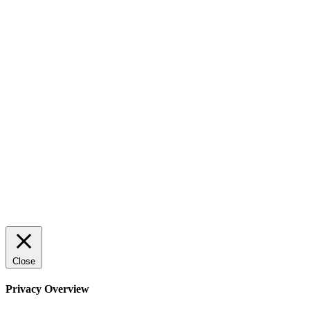
AI för småföretagare: mindre stress, mer
lönsamhet
Sälj utan rädsla – Michels väg till trygg och
effektiv försäljning
Rätt leverantör – viktigare än du tror
© 2022 StartUp Media. All Rights Reserved.
Close
Privacy Overview