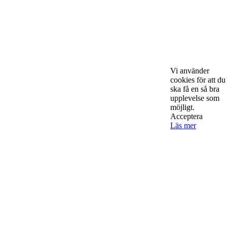
Starta & Driva Företag är ett magasin som riktar sig till alla
nystartade företagare i hela landet. Vi intervjuar några av
Sveriges hetaste entreprenörer, kända såväl someeeee
okända, och skriver om ämnen som intresserar och
bereeeeeör alla företagare!
Vi använder
cookies för att du
ska få en så bra
upplevelse som
möjligt.
Kontakta oss
Acceptera
Läs mer
StartUp Media Karlbergs Strand 15, 171 73 Solna. Telefon 08-52
00 59 94 www.startup-media.se info@startaochdriva.se
Must Read