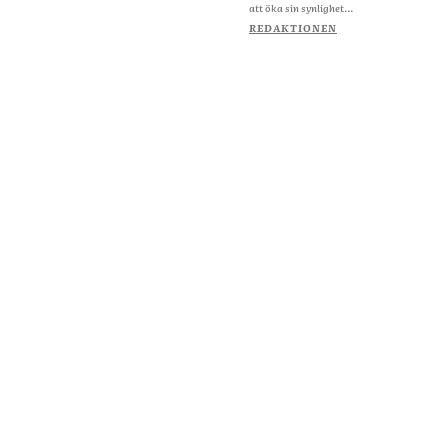
att öka sin synlighet...
REDAKTIONEN
Om Starta & Driva Foretag