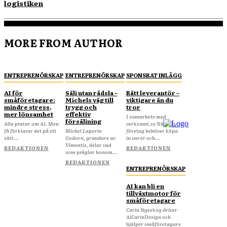
logistiken
MORE FROM AUTHOR
ENTREPRENÖRSKAP
ENTREPRENÖRSKAP
SPONSRAT INLÄGG
AI för
Sälj utan rädsla –
Rätt leverantör –
småföretagare:
Michels väg till
viktigare än du
mindre stress,
trygg och
tror
mer lönsamhet
effektiv
I samarbete med
försäljning
Alla pratar om AI. Men
verksamt.se När ditt
få förklarar det på ett
Michel Laporte
företag behöver köpa
sätt...
Godorn, grundare av
in varor och...
Vimentis, delar vad
REDAKTIONEN
REDAKTIONEN
som präglar honom...
REDAKTIONEN
ENTREPRENÖRSKAP
AI kan bli en
tillväxtmotor för
småföretagare
Carin Sigeskog driver
AiCarinDesign och
hjälper småföretagare