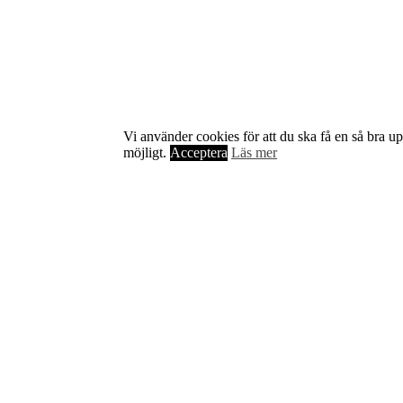
Starta & Driva Företag är ett magasin som riktar sig till alla
nystartade företagare i hela landet. Vi intervjuar några av
Sveriges hetaste entreprenörer, kända såväl someeeee
okända, och skriver om ämnen som intresserar och
bereeeeeör alla företagare!
Vi använder cookies för att du ska få en så bra u
möjligt.
Acceptera
Läs mer
Kontakta oss
StartUp Media Karlbergs Strand 15, 171 73 Solna. Telefon 08-52
00 59 94 www.startup-media.se info@startaochdriva.se