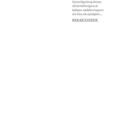
Carin Sigeskog driver
AiCarinDesign och
hjälper småföretagare
att öka sin synlighet...
REDAKTIONEN
Om Starta & Driva Foretag