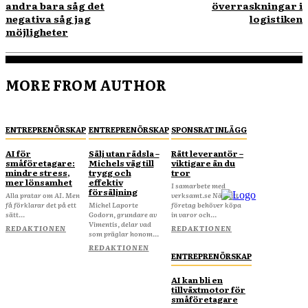
andra bara såg det
överraskningar i
negativa såg jag
logistiken
möjligheter
MORE FROM AUTHOR
ENTREPRENÖRSKAP
ENTREPRENÖRSKAP
SPONSRAT INLÄGG
AI för
Sälj utan rädsla –
Rätt leverantör –
småföretagare:
Michels väg till
viktigare än du
mindre stress,
trygg och
tror
mer lönsamhet
effektiv
I samarbete med
försäljning
Alla pratar om AI. Men
verksamt.se När ditt
få förklarar det på ett
Michel Laporte
företag behöver köpa
sätt...
Godorn, grundare av
in varor och...
Vimentis, delar vad
REDAKTIONEN
REDAKTIONEN
som präglar honom...
REDAKTIONEN
ENTREPRENÖRSKAP
AI kan bli en
tillväxtmotor för
småföretagare