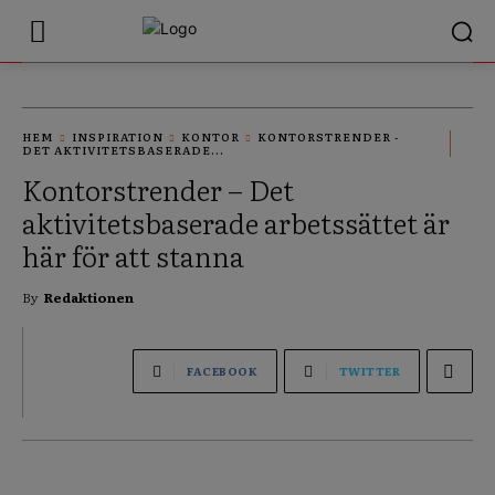
HEM
INSPIRATION
KONTOR
KONTORSTRENDER -
DET AKTIVITETSBASERADE...
Kontorstrender – Det
aktivitetsbaserade arbetssättet är
här för att stanna
By
Redaktionen
FACEBOOK
TWITTER