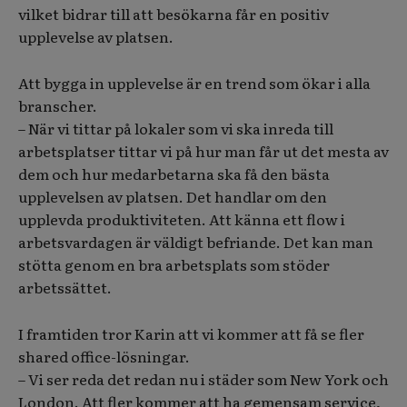
vilket bidrar till att besökarna får en positiv
upplevelse av platsen.
Att bygga in upplevelse är en trend som ökar i alla
branscher.
– När vi tittar på lokaler som vi ska inreda till
arbetsplatser tittar vi på hur man får ut det mesta av
dem och hur medarbetarna ska få den bästa
upplevelsen av platsen. Det handlar om den
upplevda produktiviteten. Att känna ett flow i
arbetsvardagen är väldigt befriande. Det kan man
stötta genom en bra arbetsplats som stöder
arbetssättet.
I framtiden tror Karin att vi kommer att få se fler
shared office-lösningar.
– Vi ser reda det redan nu i städer som New York och
London. Att fler kommer att ha gemensam service,