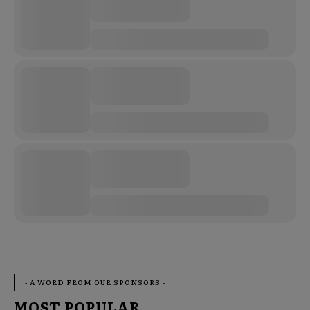
- A WORD FROM OUR SPONSORS -
MOST POPULAR