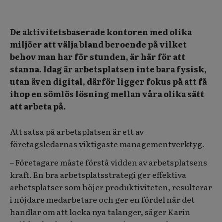
De aktivitetsbaserade kontoren med olika
miljöer att välja bland beroende på vilket
behov man har för stunden, är här för att
stanna. Idag är arbetsplatsen inte bara fysisk,
utan även digital, därför ligger fokus på att få
ihop en sömlös lösning mellan våra olika sätt
att arbeta på.
Att satsa på arbetsplatsen är ett av
företagsledarnas viktigaste managementverktyg.
– Företagare måste förstå vidden av arbetsplatsens
kraft. En bra arbetsplatsstrategi ger effektiva
arbetsplatser som höjer produktiviteten, resulterar
i nöjdare medarbetare och ger en fördel när det
handlar om att locka nya talanger, säger Karin