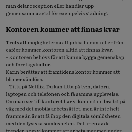
man delar reception eller handlar upp
gemensamma avtal för exempelvis städning.
Kontoren kommer att finnas kvar
Trots att möjligheterna att jobba hemma eller från
caféer kommer kontoren alltid att finnas kvar.
– Kontoren behövs för att kunna bygga gemenskap
och företagskultur.
Karin berättar att framtidens kontor kommer att
bli mer sömlösa.
– Titta på Netflix. Du kan titta på tv:n, datorn,
laptopen och telefonen och få samma upplevelse.
Om man ser till kontoret har vi kommit en bra bit på
väg med det mobila arbetssättet, men är inte helt
framme än är att få ihop den digitala sömlösheten
med den fysiska sömlösheten. Det är en av de
trender, som vi kommer att arbeta mer med under