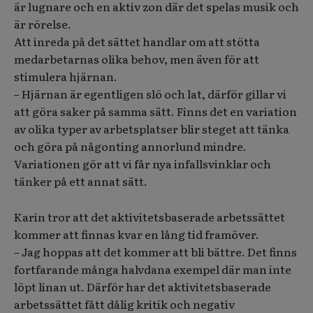
är lugnare och en aktiv zon där det spelas musik och
är rörelse.
Att inreda på det sättet handlar om att stötta
medarbetarnas olika behov, men även för att
stimulera hjärnan.
– Hjärnan är egentligen slö och lat, därför gillar vi
att göra saker på samma sätt. Finns det en variation
av olika typer av arbetsplatser blir steget att tänka
och göra på någonting annorlund mindre.
Variationen gör att vi får nya infallsvinklar och
tänker på ett annat sätt.
Karin tror att det aktivitetsbaserade arbetssättet
kommer att finnas kvar en lång tid framöver.
– Jag hoppas att det kommer att bli bättre. Det finns
fortfarande många halvdana exempel där man inte
löpt linan ut. Därför har det aktivitetsbaserade
arbetssättet fått dålig kritik och negativ