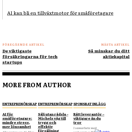
AI kan bli en tillväxtmotor för småföretagare
FÖREGÅENDE ARTIKEL
NÄSTA ARTIKEL
De viktigaste
Så minskar du ditt
försäkringarna för tech
aktiekapital
startups
MORE FROM AUTHOR
ENTREPRENÖRSKAP
ENTREPRENÖRSKAP
SPONSRAT INLÄGG
AI för
Sälj utan rädsla –
Rätt leverantör –
småföretagare:
Michels väg till
viktigare än du
mindre stress,
trygg och
tror
mer lönsamhet
effektiv
I samarbete med
försäljning
Alla pratar om AI. Men
verksamt.se När ditt