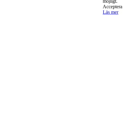
möjligt.
Acceptera
Läs mer
StartUp Media Karlbergs Strand 15, 171 73 Solna. Telefon 08-52
00 59 94 www.startup-media.se info@startaochdriva.se
Must Read
AI för småföretagare: mindre stress, mer
lönsamhet
Sälj utan rädsla – Michels väg till trygg och
effektiv försäljning
Rätt leverantör – viktigare än du tror