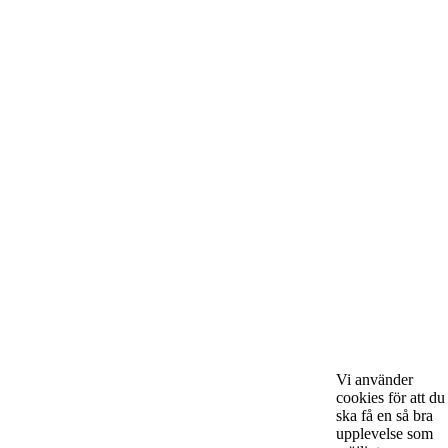
Om Starta & Driva Foretag
Starta & Driva Företag är ett magasin som riktar sig till alla
nystartade företagare i hela landet. Vi intervjuar några av
Sveriges hetaste entreprenörer, kända såväl someeeee
okända, och skriver om ämnen som intresserar och
bereeeeeör alla företagare!
Vi använder
cookies för att du
ska få en så bra
Kontakta oss
upplevelse som