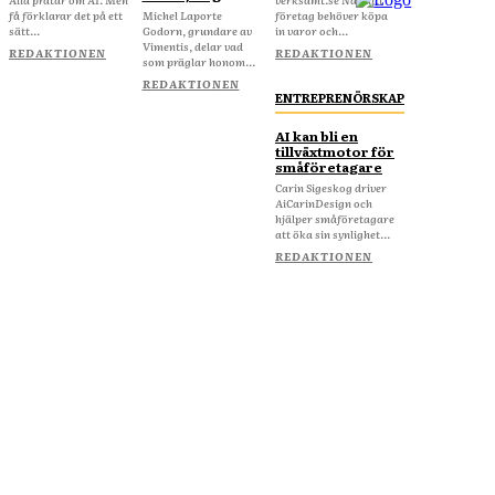
få förklarar det på ett
Michel Laporte
företag behöver köpa
sätt...
Godorn, grundare av
in varor och...
Vimentis, delar vad
REDAKTIONEN
REDAKTIONEN
som präglar honom...
REDAKTIONEN
ENTREPRENÖRSKAP
AI kan bli en
tillväxtmotor för
småföretagare
Carin Sigeskog driver
AiCarinDesign och
hjälper småföretagare
att öka sin synlighet...
REDAKTIONEN