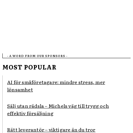
- A WORD FROM OUR SPONSORS -
MOST POPULAR
AI för småföretagare: mindre stress, mer
lönsamhet
Sälj utan rädsla – Michels väg till trygg och
effektiv försäljning
Rätt leverantör – viktigare än du tror