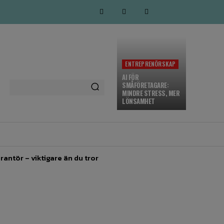
ENTREPRENÖRSKAP
AI FÖR
SMÅFÖRETAGARE:
MINDRE STRESS, MER
LÖNSAMHET
MARKNADSFÖRING
MORE
rantör – viktigare än du tror