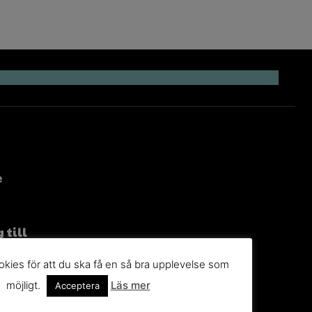
e
 till
g
kies för att du ska få en så bra upplevelse som
n du
möjligt.
Läs mer
Acceptera