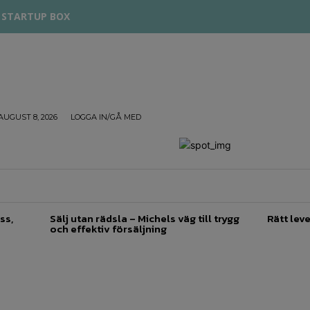
STARTUP BOX
AUGUST 8, 2026
LOGGA IN/GÅ MED
TREPRENÖRSKAP
FÖRSÄLJNING
INSPIRATION
ss,
Sälj utan rädsla – Michels väg till trygg
Rätt leve
och effektiv försäljning