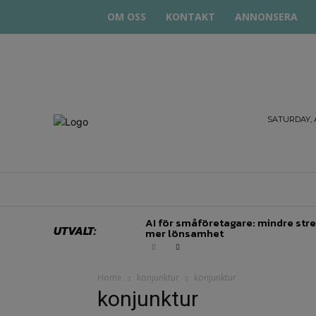
OM OSS
KONTAKT
ANNONSERA
STARTA
SATURDAY, 
& DRIVA
HEM
STARTUP BAR
EKONOMI
EN
AI för småföretagare: mindre stre
UTVALT:
mer lönsamhet
Home
konjunktur
konjunktur
konjunktur