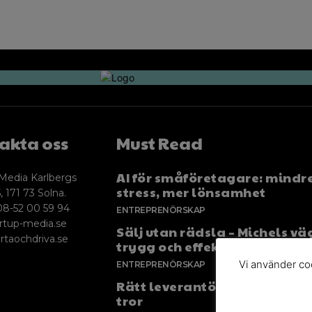
akta oss
Must Read
AI för småföretagare: mindr
Media Karlbergs
stress, mer lönsamhet
, 171 73 Solna.
08-52 00 59 94
ENTREPRENÖRSKAP
rtup-media.se
Sälj utan rädsla – Michels väg
rtaochdriva.se
trygg och effektiv försäljnin
Vi använder coo
ENTREPRENÖRSKAP
Rätt leverantör – viktigare ä
tror