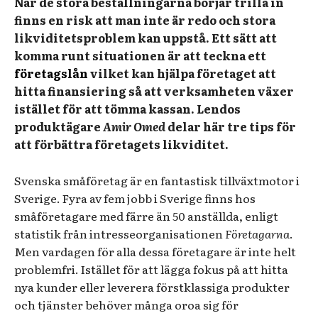
När de stora beställningarna börjar trilla in
finns en risk att man inte är redo och stora
likviditetsproblem kan uppstå. Ett sätt att
komma runt situationen är att teckna ett
företagslån
vilket kan hjälpa företaget att
hitta finansiering så att verksamheten växer
istället för att tömma kassan. Lendos
produktägare
Amir Omed
delar här tre tips för
att förbättra företagets likviditet.
Svenska småföretag är en fantastisk tillväxtmotor i
Sverige. Fyra av fem jobb i Sverige finns hos
småföretagare med färre än 50 anställda, enligt
statistik från intresseorganisationen
Företagarna
.
Men vardagen för alla dessa företagare är inte helt
problemfri. Istället för att lägga fokus på att hitta
nya kunder eller leverera förstklassiga produkter
och tjänster behöver många oroa sig för