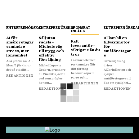
ENTREPRENÖRSKAP
ENTREPRENÖRSKAP
SPONSRAT
ENTREPRENÖRSKA
INLÄGG
AI för
Sälj utan
AI kan bli en
Rätt
småföretagar
rädsla –
tillväxtmotor
leverantör –
e: mindre
Michels väg
för
viktigare än du
stress, mer
till trygg och
småföretagar
tror
lönsamhet
effektiv
e
försäljning
I samarbete med
Alla pratar om AI.
Carin Sigeskog
verksamt.se När
Men få förklarar
Michel Laporte
driver
ditt företag
det på ett sätt...
Godorn, grundare
AiCarinDesign och
behöver köpa in
av Vimentis, delar
hjälper
REDAKTIONEN
varor och...
vad som präglar
småföretagare att
honom...
öka sin synlighet...
REDAKTIONEN
REDAKTIONEN
REDAKTIONEN