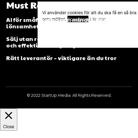
Must Read
Vi använder cookies för att du ska få en så bra
AI för småföretagare: mindre stress, mer
som möjligt.
Acceptera
Läs mer
lönsamhet
Sälj utan rädsla – Michels väg till trygg
och effektiv försäljning
Rätt leverantör – viktigare än du tror
© 2022 StartUp Media. All Rights Reserved.
Close