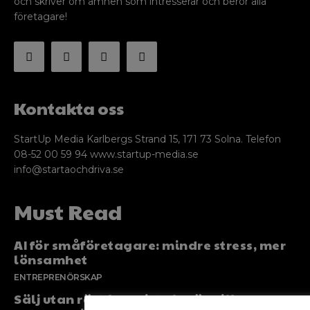
och skriver om ämnen som intresserar och berör alla
företagare!
Kontakta oss
StartUp Media Karlbergs Strand 15, 171 73 Solna. Telefon
08-52 00 59 94 www.startup-media.se
info@startaochdriva.se
Must Read
AI för småföretagare: mindre stress, mer
lönsamhet
ENTREPRENÖRSKAP
Sälj utan rädsla – Michels väg till trygg