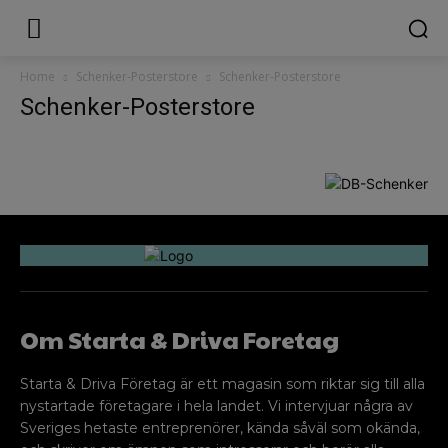
Home
Schenker-Posterstore
Schenker-Posterstore
Schenker-Posterstore
Om Starta & Driva Foretag
Starta & Driva Företag är ett magasin som riktar sig till alla
nystartade företagare i hela landet. Vi intervjuar några av
Sveriges hetaste entreprenörer, kända såväl som okända,