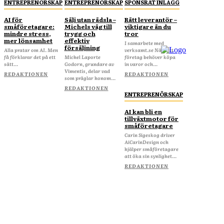
ENTREPRENÖRSKAP
ENTREPRENÖRSKAP
SPONSRAT INLÄGG
AI för
Sälj utan rädsla –
Rätt leverantör –
småföretagare:
Michels väg till
viktigare än du
mindre stress,
trygg och
tror
mer lönsamhet
effektiv
I samarbete med
försäljning
Alla pratar om AI. Men
verksamt.se När ditt
få förklarar det på ett
Michel Laporte
företag behöver köpa
sätt...
Godorn, grundare av
in varor och...
Vimentis, delar vad
REDAKTIONEN
REDAKTIONEN
som präglar honom...
REDAKTIONEN
ENTREPRENÖRSKAP
AI kan bli en
tillväxtmotor för
småföretagare
Carin Sigeskog driver
AiCarinDesign och
hjälper småföretagare
att öka sin synlighet...
REDAKTIONEN