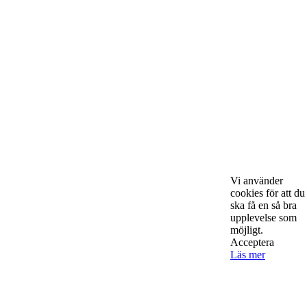
Om Starta & Driva Foretag
Vi använder
cookies för att du
ska få en så bra
Starta & Driva Företag är ett magasin som riktar sig till alla
upplevelse som
nystartade företagare i hela landet. Vi intervjuar några av
möjligt.
Sveriges hetaste entreprenörer, kända såväl someeeee
Acceptera
Läs mer
okända, och skriver om ämnen som intresserar och
bereeeeeör alla företagare!