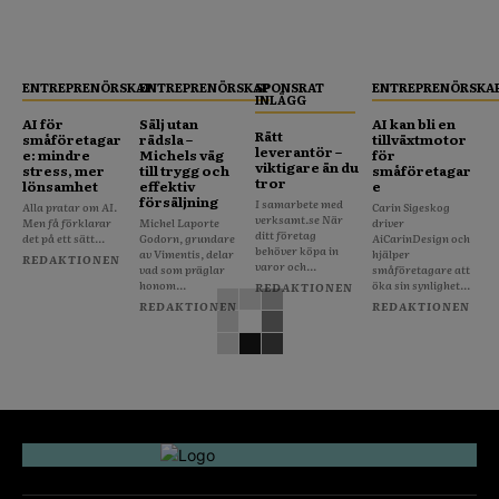
ENTREPRENÖRSKAP
ENTREPRENÖRSKAP
SPONSRAT
ENTREPRENÖRSKA
INLÄGG
AI för
Sälj utan
AI kan bli en
Rätt
småföretagar
rädsla –
tillväxtmotor
leverantör –
e: mindre
Michels väg
för
viktigare än du
stress, mer
till trygg och
småföretagar
tror
lönsamhet
effektiv
e
försäljning
I samarbete med
Alla pratar om AI.
Carin Sigeskog
verksamt.se När
Men få förklarar
Michel Laporte
driver
ditt företag
det på ett sätt...
Godorn, grundare
AiCarinDesign och
behöver köpa in
av Vimentis, delar
hjälper
REDAKTIONEN
varor och...
vad som präglar
småföretagare att
honom...
öka sin synlighet...
REDAKTIONEN
REDAKTIONEN
REDAKTIONEN