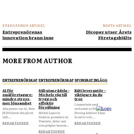
FÖREGÅENDE ARTIKEL
NÄSTA ARTIKEL
Entreprenörenas
Dicopay utser Årets
innovation brann inne
Företagshjälte
MORE FROM AUTHOR
ENTREPRENÖRSKAP
ENTREPRENÖRSKAP
SPONSRAT INLÄGG
AI för
Sälj utan rädsla –
Rätt leverantör –
småföretagare:
Michels väg till
viktigare än du
mindre stress,
trygg och
tror
mer lönsamhet
effektiv
I samarbete med
försäljning
Alla pratar om AI. Men
verksamt.se När ditt
få förklarar det på ett
Michel Laporte
företag behöver köpa
sätt...
Godorn, grundare av
in varor och...
Vimentis, delar vad
REDAKTIONEN
REDAKTIONEN
som präglar honom...
REDAKTIONEN