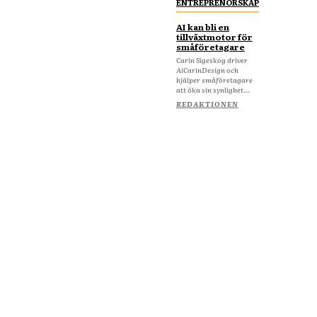
ENTREPRENÖRSKAP
AI kan bli en
tillväxtmotor för
småföretagare
Carin Sigeskog driver
AiCarinDesign och
hjälper småföretagare
att öka sin synlighet...
REDAKTIONEN