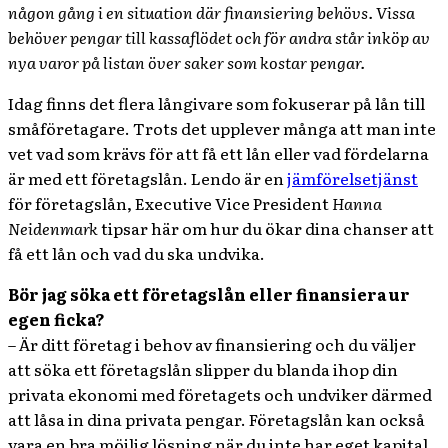
någon gång i en situation där finansiering behövs. Vissa
behöver pengar till kassaflödet och för andra står inköp av
nya varor på listan över saker som kostar pengar.
Idag finns det flera långivare som fokuserar på lån till
småföretagare. Trots det upplever många att man inte
vet vad som krävs för att få ett lån eller vad fördelarna
är med ett företagslån. Lendo är en
jämförelsetjänst
för företagslån, Executive Vice President
Hanna
Neidenmark
tipsar här om hur du ökar dina chanser att
få ett lån och vad du ska undvika.
Bör jag söka ett företagslån eller finansiera ur
egen ficka?
– Är ditt företag i behov av finansiering och du väljer
att söka ett företagslån slipper du blanda ihop din
privata ekonomi med företagets och undviker därmed
att låsa in dina privata pengar. Företagslån kan också
vara en bra möjlig lösning när du inte har eget kapital