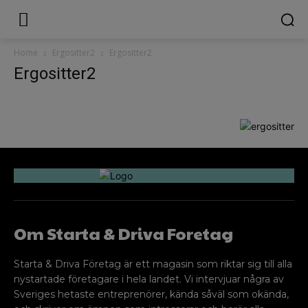
Home
Ergositter2
Ergositter2
Ergositter2
Om Starta & Driva Foretag
Starta & Driva Företag är ett magasin som riktar sig till alla
nystartade företagare i hela landet. Vi intervjuar några av
Sveriges hetaste entreprenörer, kända såväl som okända,