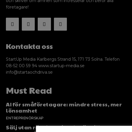
och skriver om ämnen som intresserar och berör alla
företagare!
Kontakta oss
StartUp Media Karlbergs Strand 15, 171 73 Solna. Telefon
08-52 00 59 94 www.startup-media.se
info@startaochdriva.se
Must Read
AI för småföretagare: mindre stress, mer
lönsamhet
ENTREPRENÖRSKAP
Sälj utan rädsla – Michels väg till trygg