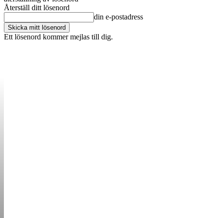
Återställ ditt lösenord
din e-postadress
Ett lösenord kommer mejlas till dig.
OM OSS
KONTAKT
ANNONSERA
STARTUP B
STARTA &
DRIVA