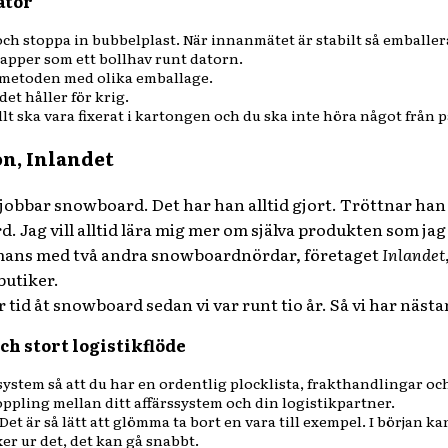
ator
och stoppa in bubbelplast. När innanmätet är stabilt så emballe
apper som ett bollhav runt datorn.
-metoden med olika emballage.
t det håller för krig.
allt ska vara fixerat i kartongen och du ska inte höra något från 
n, Inlandet
 jobbar snowboard. Det har han alltid gjort. Tröttnar han
d. Jag vill alltid lära mig mer om själva produkten som ja
mmans med två andra snowboardnördar, företaget
Inlandet
butiker.
vår tid åt snowboard sedan vi var runt tio år. Så vi har näs
ch stort logistikflöde
ssystem så att du har en ordentlig plocklista, frakthandlingar och
oppling mellan ditt affärssystem och din logistikpartner.
 Det är så lätt att glömma ta bort en vara till exempel. I början k
er ur det, det kan gå snabbt.