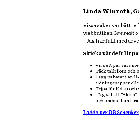
Linda Winroth, G
Vissa saker var bättre
webbutiken
Gammalt o 
– Jag har fullt med ar
Skicka värdefullt por
Vira ett par varv me
Täck tallriken och 
Lägg paketet i en lå
tidningspapper eller
Tejpa för lådan och s
”Jag vet att ”Aktas”
och ombud hanterar
Ladda ner DB Schenkers 