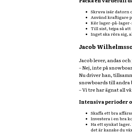
Packa en värdefull d
Skruva isär datorn 
Använd kraftigare p
Kör lager-på-lager
Till sist, tejpa så at
Inget ska röra sig, 
Jacob Wilhelmsso
Jacob lever, andas och
– Nej, inte på snowboar
Nu driver han, tillsa
snowboards till andra 
– Vi tre har ägnat all 
Intensiva perioder o
Skaffa ett bra affär
Investera i en bra k
Ha ett synkat lager.
det är kanske du väx