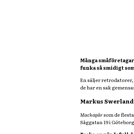
Många småföretagare t
funka så smidigt som
En säljer retrodatorer
de har en sak gemensamt
Markus Swerland
Mackapär
som de flesta 
Såggatan 19 i Göteborg