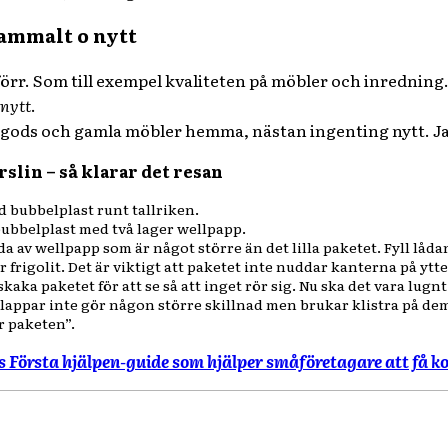
ammalt o nytt
 förr. Som till exempel kvaliteten på möbler och inrednin
nytt
.
vegods och gamla möbler hemma, nästan ingenting nytt. Ja,
slin – så klarar det resan
d bubbelplast runt tallriken.
bubbelplast med två lager wellpapp.
da av wellpapp som är något större än det lilla paketet. Fyll lå
 frigolit. Det är viktigt att paketet inte nuddar kanterna på ytt
kaka paketet för att se så att inget rör sig. Nu ska det vara lugnt
-lappar inte gör någon större skillnad men brukar klistra på dem
 paketen”.
Första hjälpen-guide som hjälper småföretagare att få kol