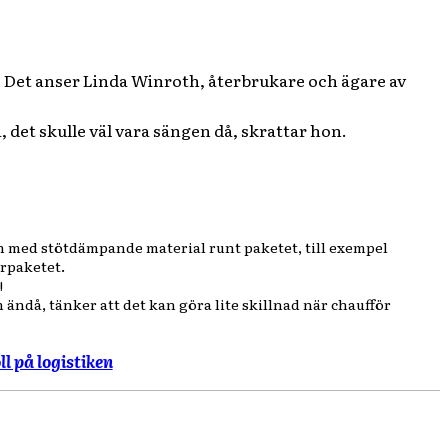
g. Det anser Linda Winroth, återbrukare och ägare av
 det skulle väl vara sängen då, skrattar hon.
dan med stötdämpande material runt paketet, till exempel
erpaketet.
!
 ändå, tänker att det kan göra lite skillnad när chaufför
l på logistiken