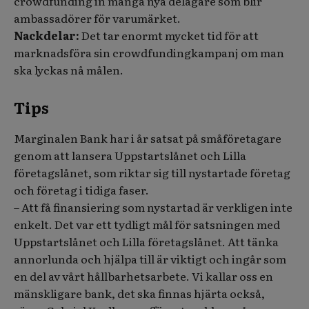
crowdfunding in många nya delägare som blir
ambassadörer för varumärket.
Nackdelar:
Det tar enormt mycket tid för att
marknadsföra sin crowdfundingkampanj om man
ska lyckas nå målen.
Tips
Marginalen Bank har i år satsat på småföretagare
genom att lansera
Uppstartslånet och Lilla
företagslånet, som riktar sig till nystartade företag
och företag i tidiga faser.
– Att få finansiering som nystartad är verkligen inte
enkelt. Det var ett tydligt mål för satsningen med
Uppstartslånet och Lilla företagslånet. Att tänka
annorlunda och hjälpa till är viktigt och ingår som
en del av vårt hållbarhetsarbete. Vi kallar oss en
mänskligare bank, det ska finnas hjärta också,