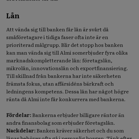
Lån
Att vända sig till banken får lån är svårt då
småföretagare i tidiga faser ofta inte är en
prioriterad målgrupp. Blir det stopp hos banken
kan man vända sig till Almi somerbjuder fyra olika
marknadskompletterande lån: företagslån,
mikrolån, innovationslån och exportfinansiering.
Till skillnad från bankerna har inte säkerheten
främsta fokus, utan affärsidéns bärkraft och
ledningens kompetens. Dessa lån har något högre
ränta då Almi inte får konkurrera med bankerna.
Fördelar:
Bankerna
erbjuder billigare räntor än
andra finansbolag som erbjuder företagslån.
Nackdelar:
Banken kräver säkerhet och du som
lånar behöver ofta gå i personlig borgen. Tänk efter