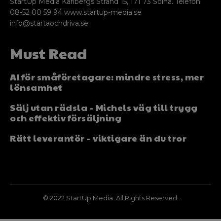
StartUp Media Karlbergs Strand 15, 171 73 Solna. Telefon
08-52 00 59 94 www.startup-media.se
info@startaochdriva.se
Must Read
AI för småföretagare: mindre stress, mer
lönsamhet
Sälj utan rädsla – Michels väg till trygg
och effektiv försäljning
Rätt leverantör – viktigare än du tror
© 2022 StartUp Media. All Rights Reserved.