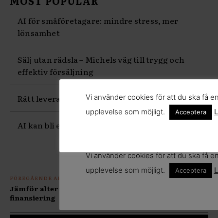
Vi använder cookies för att du ska få e
upplevelse som möjligt.
L
Acceptera