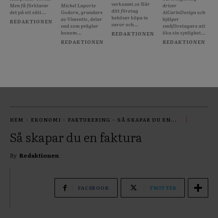
verksamt.se När
Men få förklarar
Michel Laporte
driver
ditt företag
det på ett sätt...
Godorn, grundare
AiCarinDesign och
behöver köpa in
av Vimentis, delar
hjälper
REDAKTIONEN
varor och...
vad som präglar
småföretagare att
honom...
öka sin synlighet...
REDAKTIONEN
REDAKTIONEN
REDAKTIONEN