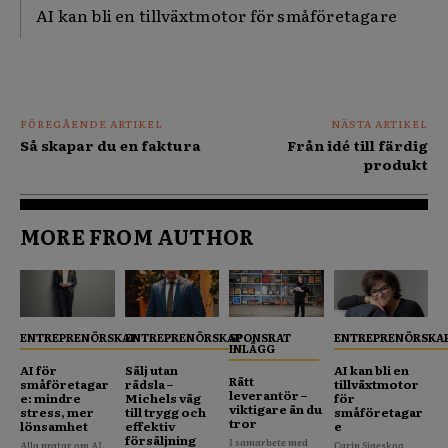
AI kan bli en tillväxtmotor för småföretagare
FÖREGÅENDE ARTIKEL
NÄSTA ARTIKEL
Så skapar du en faktura
Från idé till färdig
produkt
MORE FROM AUTHOR
ENTREPRENÖRSKAP
ENTREPRENÖRSKAP
SPONSRAT
ENTREPRENÖRSKA
INLÄGG
AI för
Sälj utan
AI kan bli en
Rätt
småföretagar
rädsla –
tillväxtmotor
leverantör –
e: mindre
Michels väg
för
viktigare än du
stress, mer
till trygg och
småföretagar
tror
lönsamhet
effektiv
e
försäljning
I samarbete med
Alla pratar om AI.
Carin Sigeskog