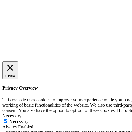
trygg och effektiv försäljning
ENTREPRENÖRSKAP
Rätt leverantör – viktigare än du tror
SPONSRAT INLÄGG
Close
Privacy Overview
This website uses cookies to improve your experience while you navigat
working of basic functionalities of the website. We also use third-pa
consent. You also have the option to opt-out of these cookies. But op
Necessary
Necessary
Always Enabled