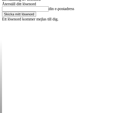
Återställ ditt lösenord
din e-postadress
Ett lösenord kommer mejlas till dig.
OM OSS
KONTAKT
ANNONSERA
STARTUP B
STARTA &
DRIVA