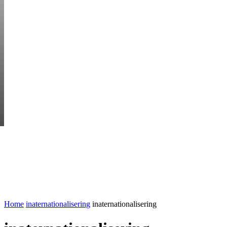
FRIDAY, AUGUST 7
HEM
STARTUP BAR
EKONOMI
ENTR
AI för småföretagare: mindre stress, mer
UTVALT:
lönsamhet
Rätt leverantör – viktigare än du tror
Home
inaternationalisering
inaternationalisering