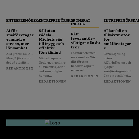
ENTREPRENÖRSKAP
ENTREPRENÖRSKAP
SPONSRAT
ENTREPRENÖRSKA
INLÄGG
AI för
Sälj utan
AI kan bli en
Rätt
småföretagar
rädsla –
tillväxtmotor
leverantör –
e: mindre
Michels väg
för
viktigare än du
stress, mer
till trygg och
småföretagar
tror
lönsamhet
effektiv
e
försäljning
I samarbete med
Alla pratar om AI.
Carin Sigeskog
verksamt.se När
Men få förklarar
Michel Laporte
driver
ditt företag
det på ett sätt...
Godorn, grundare
AiCarinDesign och
behöver köpa in
av Vimentis, delar
hjälper
REDAKTIONEN
varor och...
vad som präglar
småföretagare att
honom...
öka sin synlighet...
REDAKTIONEN
REDAKTIONEN
REDAKTIONEN