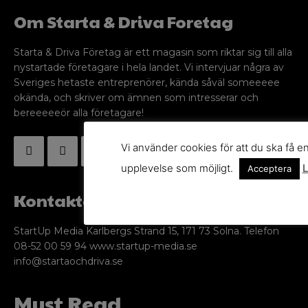
Om Starta & Driva Foretag
Starta & Driva Företag är ett magasin som riktar sig till alla
nystartade företagare i hela landet. Vi intervjuar några av
Sveriges hetaste entreprenörer, kända såväl someeeee
okända, och skriver om ämnen som intresserar och
bereeeeeör alla företagare!
Vi använder cookies för att du ska få e
upplevelse som möjligt.
L
Acceptera
Kontakta oss
StartUp Media Karlbergs Strand 15, 171 73 Solna. Telefon
08-52 00 59 94 www.startup-media.se
info@startaochdriva.se
Must Read