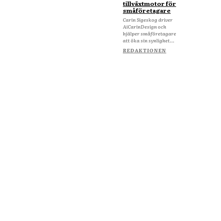
tillväxtmotor för
småföretagare
Carin Sigeskog driver
AiCarinDesign och
hjälper småföretagare
att öka sin synlighet...
REDAKTIONEN