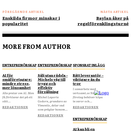
FÖREGÅENDE ARTIKEL
NÄSTA ARTIKEL
Enskilda firmor minskar i
Baylan åker på
popularitet
regelförenklingsturné
MORE FROM AUTHOR
ENTREPRENÖRSKAP
ENTREPRENÖRSKAP
SPONSRAT INLÄGG
AI för
Sälj utan rädsla –
Rätt leverantör –
småföretagare:
Michels väg till
viktigare än du
mindre stress,
trygg och
tror
mer lönsamhet
effektiv
I samarbete med
försäljning
Alla pratar om AI. Men
verksamt.se När ditt
få förklarar det på ett
Michel Laporte
företag behöver köpa
sätt...
Godorn, grundare av
in varor och...
Vimentis, delar vad
REDAKTIONEN
REDAKTIONEN
som präglar honom...
REDAKTIONEN
ENTREPRENÖRSKAP
AI kan bli en