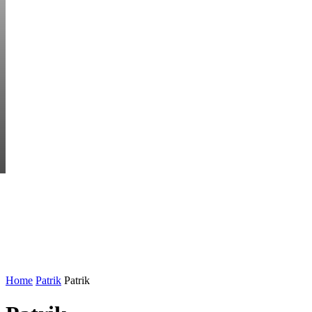
FRIDAY, AUGUST 7
HEM
STARTUP BAR
EKONOMI
ENTR
AI för småföretagare: mindre stress, mer
UTVALT:
lönsamhet
Rätt leverantör – viktigare än du tror
Home
Patrik
Patrik