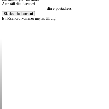
Återställ ditt lösenord
din e-postadress
Ett lösenord kommer mejlas till dig.
OM OSS
KONTAKT
ANNONSERA
STARTUP B
STARTA &
DRIVA