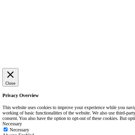
Sälj utan rädsla – Michels väg till
trygg och effektiv försäljning
ENTREPRENÖRSKAP
Rätt leverantör – viktigare än du tror
SPONSRAT INLÄGG
Close
Privacy Overview
This website uses cookies to improve your experience while you navigat
working of basic functionalities of the website. We also use third-pa
consent. You also have the option to opt-out of these cookies. But op
Necessary
Necessary