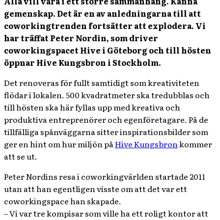
Alla vill vara i ett större sammanhang. Känna
gemenskap. Det är en av anledningarna till att
coworkingtrenden fortsätter att explodera. Vi
har träffat Peter Nordin, som driver
coworkingspacet Hive i Göteborg och till hösten
öppnar Hive Kungsbron i Stockholm.
Det renoveras för fullt samtidigt som kreativiteten
flödar i lokalen. 500 kvadratmeter ska tredubblas och
till hösten ska här fyllas upp med kreativa och
produktiva entreprenörer och egenföretagare. På de
tillfälliga spånväggarna sitter inspirationsbilder som
ger en hint om hur miljön på
Hive Kungsbron
kommer
att se ut.
Peter Nordins resa i coworkingvärlden startade 2011
utan att han egentligen visste om att det var ett
coworkingspace han skapade.
– Vi var tre kompisar som ville ha ett roligt kontor att