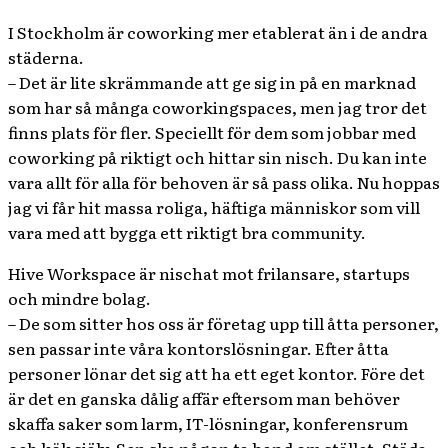
I Stockholm är coworking mer etablerat än i de andra
städerna.
– Det är lite skrämmande att ge sig in på en marknad
som har så många coworkingspaces, men jag tror det
finns plats för fler. Speciellt för dem som jobbar med
coworking på riktigt och hittar sin nisch. Du kan inte
vara allt för alla för behoven är så pass olika. Nu hoppas
jag vi får hit massa roliga, häftiga människor som vill
vara med att bygga ett riktigt bra community.
Hive Workspace är nischat mot frilansare, startups
och mindre bolag.
– De som sitter hos oss är företag upp till åtta personer,
sen passar inte våra kontorslösningar. Efter åtta
personer lönar det sig att ha ett eget kontor. Före det
är det en ganska dålig affär eftersom man behöver
skaffa saker som larm, IT-lösningar, konferensrum
och kök själv. Sen ska någon ta hand om stället. Städa