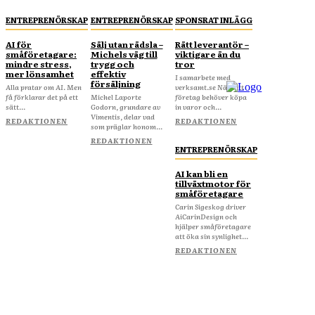
ENTREPRENÖRSKAP
ENTREPRENÖRSKAP
SPONSRAT INLÄGG
AI för
Sälj utan rädsla –
Rätt leverantör –
småföretagare:
Michels väg till
viktigare än du
mindre stress,
trygg och
tror
mer lönsamhet
effektiv
I samarbete med
försäljning
Alla pratar om AI. Men
verksamt.se När ditt
få förklarar det på ett
Michel Laporte
företag behöver köpa
sätt...
Godorn, grundare av
in varor och...
Vimentis, delar vad
REDAKTIONEN
REDAKTIONEN
som präglar honom...
REDAKTIONEN
ENTREPRENÖRSKAP
AI kan bli en
tillväxtmotor för
småföretagare
Carin Sigeskog driver
AiCarinDesign och
hjälper småföretagare
att öka sin synlighet...
REDAKTIONEN