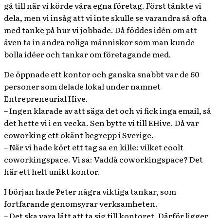
gå till när vi körde våra egna företag. Först tänkte vi
dela, men vi insåg att vi inte skulle se varandra så ofta
med tanke på hur vi jobbade. Då föddes idén om att
även ta in andra roliga människor som man kunde
bolla idéer och tankar om företagande med.
De öppnade ett kontor och ganska snabbt var de 60
personer som delade lokal under namnet
Entrepreneurial Hive.
– Ingen klarade av att säga det och vi fick inga email, så
det hette vi i en vecka. Sen bytte vi till EHive.
Då var
coworking ett okänt begrepp i Sverige.
– När vi hade kört ett tag sa en kille: vilket coolt
coworkingspace. Vi sa: Vaddå coworkingspace? Det
här ett helt unikt kontor.
I början hade Peter några viktiga tankar, som
fortfarande genomsyrar verksamheten.
– Det ska vara lätt att ta sig till kontoret. Därför ligger