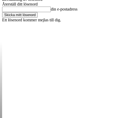
Återställ ditt lösenord
din e-postadress
Ett lösenord kommer mejlas till dig.
OM OSS
KONTAKT
ANNONSERA
STARTUP B
STARTA &
DRIVA