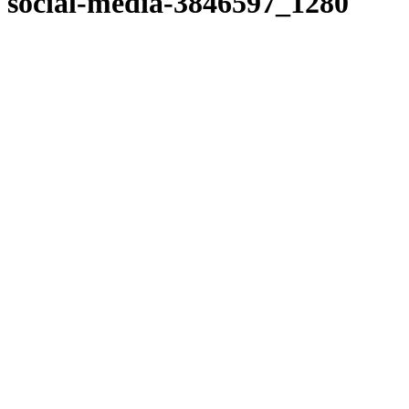
social-media-3846597_1280