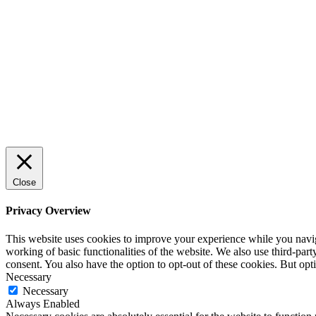
trygg och effektiv försäljning
ENTREPRENÖRSKAP
Rätt leverantör – viktigare än du tror
SPONSRAT INLÄGG
Close
Privacy Overview
This website uses cookies to improve your experience while you navigat
working of basic functionalities of the website. We also use third-pa
consent. You also have the option to opt-out of these cookies. But op
Necessary
Necessary
Always Enabled