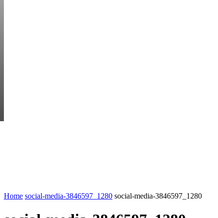
FRIDAY, AUGUST 7
HEM
STARTUP BAR
EKONOMI
ENTR
AI för småföretagare: mindre stress, mer
UTVALT:
lönsamhet
Rätt leverantör – viktigare än du tror
Home
social-media-3846597_1280
social-media-3846597_1280