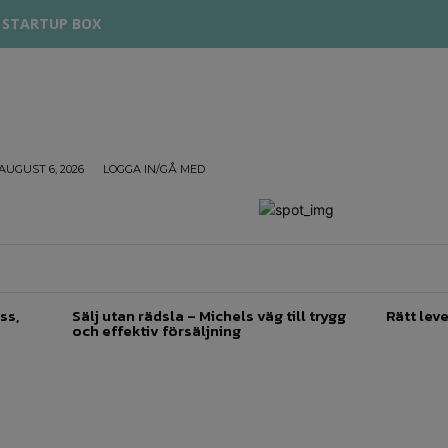
STARTUP BOX
AUGUST 6, 2026
LOGGA IN/GÅ MED
TREPRENÖRSKAP
FÖRSÄLJNING
INSPIRATION
ss,
Sälj utan rädsla – Michels väg till trygg
Rätt leve
och effektiv försäljning