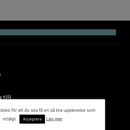
e
 till
g
kies för att du ska få en så bra upplevelse som
n du
möjligt.
Läs mer
Acceptera