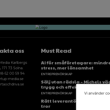
akta oss
Must Read
AI för småföretagare: mindr
Media Karlbergs
stress, mer lönsamhet
, 171 73 Solna.
08-52 00 59 94
ENTREPRENÖRSKAP
rtup-media.se
Sälj utan rädsla – Michels väg
rtaochdriva.se
trygg och effektiv försäljnin
Vi använder coo
ENTREPRENÖRSKAP
Rätt leverantör – viktigare ä
tror