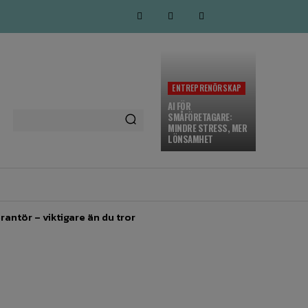
ENTREPRENÖRSKAP
AI FÖR
SMÅFÖRETAGARE:
MINDRE STRESS, MER
LÖNSAMHET
MARKNADSFÖRING
MORE
rantör – viktigare än du tror