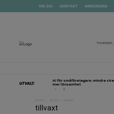
OM OSS
KONTAKT
ANNONSERA
STARTA
THURSDAY, 
& DRIVA
HEM
STARTUP BAR
EKONOMI
EN
AI för småföretagare: mindre stre
UTVALT:
mer lönsamhet
Home
tillvaxt
tillvaxt
tillvaxt