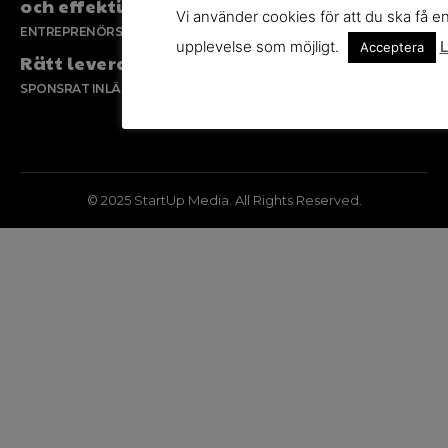
och effektiv försäljning
Vi använder cookies för att du ska få e
ENTREPRENÖRSKAP
upplevelse som möjligt.
L
Acceptera
Rätt leverantör – viktigare än du tror
SPONSRAT INLÄGG
© 2025 StartUp Media. All Rights Reserved.