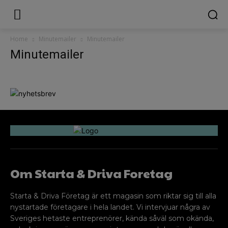
Home
Minutemailer
Minutemailer
Minutemailer
Om Starta & Driva Foretag
Starta & Driva Företag är ett magasin som riktar sig till alla
nystartade företagare i hela landet. Vi intervjuar några av
Sveriges hetaste entreprenörer, kända såväl som okända,