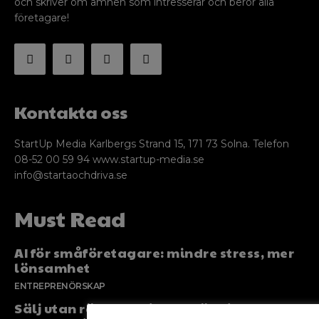
och skriver om ämnen som intresserar och berör alla
företagare!
Kontakta oss
StartUp Media Karlbergs Strand 15, 171 73 Solna. Telefon
08-52 00 59 94 www.startup-media.se
info@startaochdriva.se
Must Read
AI för småföretagare: mindre stress, mer
lönsamhet
ENTREPRENÖRSKAP
Sälj utan rädsla – Michels väg till trygg