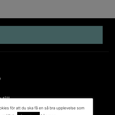
e
 till
g
kies för att du ska få en så bra upplevelse som