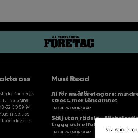
akta oss
Must Read
AI för småföretagare: mindr
Media Karlbergs
stress, mer lönsamhet
, 171 73 Solna.
08-52 00 59 94
ENTREPRENÖRSKAP
rtup-media.se
Sälj utan rädsla – Michels väg
rtaochdriva.se
trygg och effektiv försäljnin
Vi använder coo
ENTREPRENÖRSKAP