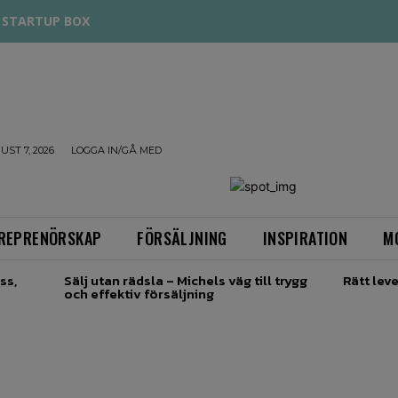
STARTUP BOX
UST 7, 2026
LOGGA IN/GÅ MED
REPRENÖRSKAP
FÖRSÄLJNING
INSPIRATION
M
ss,
Sälj utan rädsla – Michels väg till trygg
Rätt leve
och effektiv försäljning