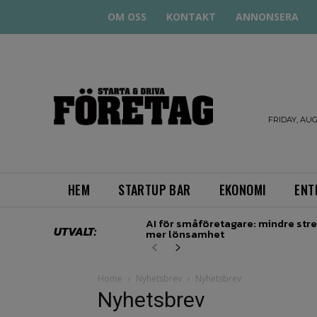
OM OSS
KONTAKT
ANNONSERA
STARTA
& DRIVA
FRIDAY, AUG
HEM
STARTUP BAR
EKONOMI
ENT
AI för småföretagare: mindre stre
UTVALT:
mer lönsamhet
Home
Nyhetsbrev
Nyhetsbrev
Nyhetsbrev