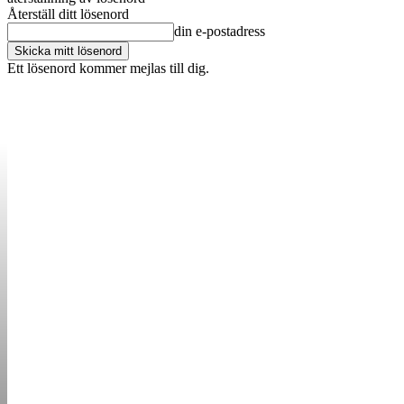
Återställ ditt lösenord
din e-postadress
Ett lösenord kommer mejlas till dig.
OM OSS
KONTAKT
ANNONSERA
STARTUP B
STARTA &
DRIVA