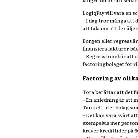
längre tid för att sena
LogiqPay vill vara en s
– I dag tror många att
d
att tala om att de sälj
Borgen eller regress ä
finansiera fakturor b
–
Regress
innebär att o
factoringbolaget för ri
Factoring av olik
Tora berättar att det fi
– En anledning är att
Tänk ett litet bolag so
– Det kan vara svårt at
exempelvis mer persona
kräver kredittider på 6