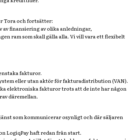
ånga kredittider.
er Tora och fortsätter:
v av finansiering av olika anledningar,
gen ram som skall gälla alla.
Vi vill vara ett flexibelt
 enstaka fakturor.
system
eller utan aktör för fakturadistribution (VAN)
.
a elektroniska fakturor trots att de inte har någon
grav däremellan.
d tjänst som kommunicerar osynligt och där säljaren
ion LogiqPay haft redan från start.