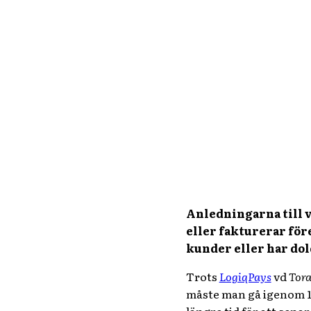
Anledningarna till va
eller fakturerar för
kunder eller har dold
Trots
LogiqPays
vd
Tora
måste man gå igenom 15