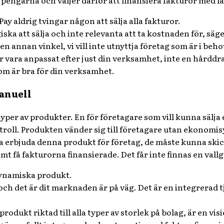
å pengarna och väljer därför att finansiera fakturor med l
ay aldrig tvingar någon att sälja alla fakturor.
giska att sälja och inte relevanta att ta kostnaden för, säg
 en annan vinkel, vi vill inte utnyttja
företag som är i beho
 vara anpassat efter just din verksamhet, inte en hårddra
m är bra för din verksamhet.
anuell
yper av produkter. En för företagare som vill kunna sälja
troll. Produkten vänder sig till företagare utan ekonomi
ta erbjuda
denna produkt för företag, de måste kunna skick
amt få fakturorna
finansierade. Det får inte finnas en vall
dynamiska produkt.
s och det är dit marknaden är på väg. Det är en integrera
rodukt riktad till alla typer av storlek på bolag, är en vis