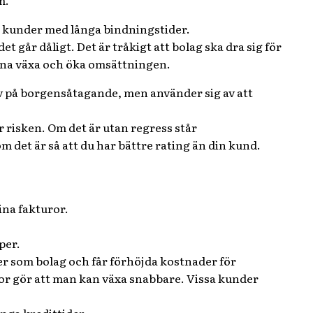
m.
na kunder
med långa bindningstider
.
det går dåligt.
Det är tråkigt att bolag ska dra sig för
 kunna växa och öka omsättningen.
av på borgensåtagande
, men använder sig av
att
r risken. Om det är utan regress står
m det är så att du har bättre rating än din kund.
sina fakturor.
per.
er som bolag och får förhöjda kostnader för
ror gör att man kan växa snabbare.
Vissa kunder