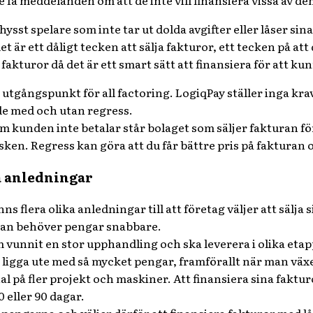
re få meddelanden om att de inte vill finansiera vissa av de
chysst spelare som inte tar ut dolda avgifter eller låser si
et är ett dåligt tecken att sälja fakturor, ett tecken på att 
er fakturor då det är ett smart sätt att finansiera för att
r utgångspunkt för all factoring. LogiqPay
ställer inga kr
åde med och utan
regress.
m kunden inte betalar står bolaget som säljer fakturan fö
sken. Regress kan göra att du får bättre pris
på fakturan o
a anledningar
nns flera olika anledningar till att företag väljer att sälja 
 man behöver pengar
snabbare.
m vunnit en stor upphandling och ska leverera i olika etap
t ligga ute med så mycket pengar
, framförallt när man väx
l på fler projekt och maskiner.
Att finansiera sina faktu
0 eller 90 dagar.