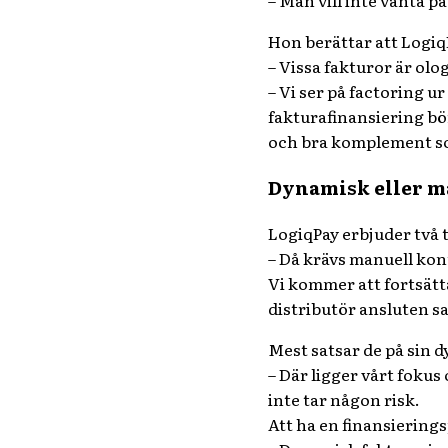
– Man vill inte vänta p
Hon berättar att LogiqP
– Vissa fakturor är olo
– Vi ser på factoring ur
fakturafinansiering bör
och bra komplement so
Dynamisk eller m
LogiqPay erbjuder två t
– Då krävs manuell kon
Vi kommer att
fortsät
distributör
ansluten s
Mest satsar de på sin 
– Där ligger vårt foku
inte tar någon risk.
Att ha en finansieringsp