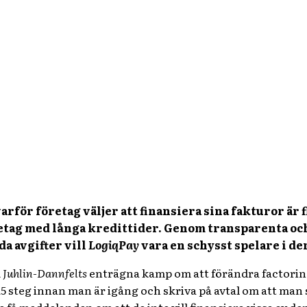
rför företag väljer att finansiera sina fakturor är 
etag med långa kredittider. Genom transparenta och f
a avgifter vill
LogiqPay
vara en schysst spelare i d
 Juhlin-Dannfelts
enträgna kamp om att förändra factorin
 steg innan man är igång och skriva på avtal om att man s