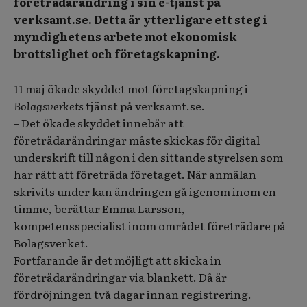
företrädarändring i sin e-tjänst på
verksamt.se. Detta är ytterligare ett steg i
myndighetens arbete mot ekonomisk
brottslighet och företagskapning.
11 maj ökade skyddet mot företagskapning i
Bolagsverkets
tjänst på verksamt.se.
– Det ökade skyddet innebär att
företrädarändringar måste skickas för digital
underskrift till någon i den sittande styrelsen som
har rätt att företräda företaget. När anmälan
skrivits under kan ändringen gå igenom inom en
timme, berättar Emma Larsson,
kompetensspecialist inom området företrädare på
Bolagsverket.
Fortfarande är det möjligt att skicka in
företrädarändringar via blankett. Då är
fördröjningen två dagar innan registrering.