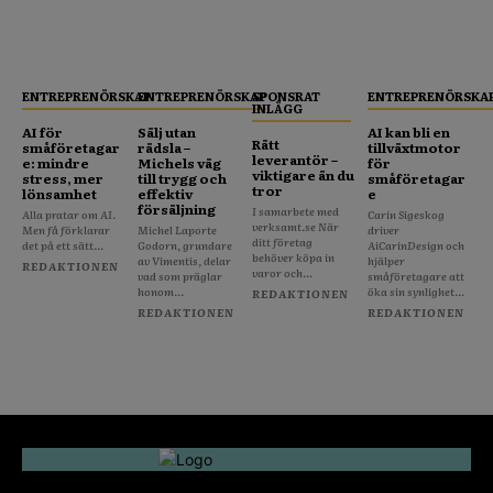
ENTREPRENÖRSKAP
ENTREPRENÖRSKAP
SPONSRAT
ENTREPRENÖRSKA
INLÄGG
AI för
Sälj utan
AI kan bli en
Rätt
småföretagar
rädsla –
tillväxtmotor
leverantör –
e: mindre
Michels väg
för
viktigare än du
stress, mer
till trygg och
småföretagar
tror
lönsamhet
effektiv
e
försäljning
I samarbete med
Alla pratar om AI.
Carin Sigeskog
verksamt.se När
Men få förklarar
Michel Laporte
driver
ditt företag
det på ett sätt...
Godorn, grundare
AiCarinDesign och
behöver köpa in
av Vimentis, delar
hjälper
REDAKTIONEN
varor och...
vad som präglar
småföretagare att
honom...
öka sin synlighet...
REDAKTIONEN
REDAKTIONEN
REDAKTIONEN