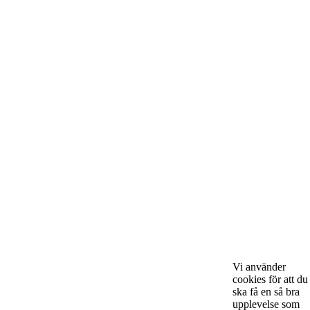
Sveriges hetaste entreprenörer, kända såväl someeeee
okända, och skriver om ämnen som intresserar och
bereeeeeör alla företagare!
Kontakta oss
StartUp Media Karlbergs Strand 15, 171 73 Solna. Telefon 08-52
00 59 94 www.startup-media.se info@startaochdriva.se
Must Read
Vi använder
cookies för att du
ska få en så bra
upplevelse som