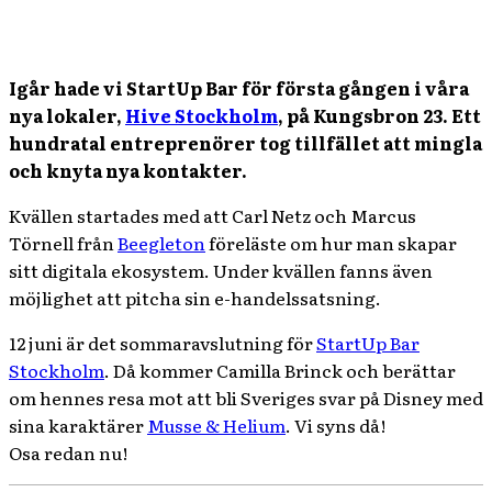
Igår hade vi StartUp Bar för första gången i våra
nya lokaler,
Hive Stockholm
, på Kungsbron 23. Ett
hundratal entreprenörer tog tillfället att mingla
och knyta nya kontakter.
Kvällen startades med att Carl Netz och Marcus
Törnell från
Beegleton
föreläste om hur man skapar
sitt digitala ekosystem. Under kvällen fanns även
möjlighet att pitcha sin e-handelssatsning.
12 juni är det sommaravslutning för
StartUp Bar
Stockholm
. Då kommer Camilla Brinck och berättar
om hennes resa mot att bli Sveriges svar på Disney med
sina karaktärer
Musse & Helium
. Vi syns då!
Osa redan nu!