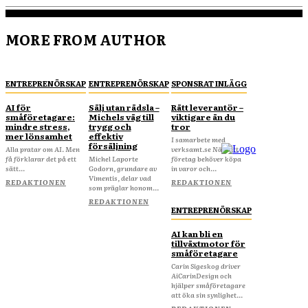
MORE FROM AUTHOR
ENTREPRENÖRSKAP
ENTREPRENÖRSKAP
SPONSRAT INLÄGG
AI för
Sälj utan rädsla –
Rätt leverantör –
småföretagare:
Michels väg till
viktigare än du
mindre stress,
trygg och
tror
mer lönsamhet
effektiv
I samarbete med
försäljning
Alla pratar om AI. Men
verksamt.se När ditt
få förklarar det på ett
Michel Laporte
företag behöver köpa
sätt...
Godorn, grundare av
in varor och...
Vimentis, delar vad
REDAKTIONEN
REDAKTIONEN
som präglar honom...
REDAKTIONEN
ENTREPRENÖRSKAP
AI kan bli en
tillväxtmotor för
småföretagare
Carin Sigeskog driver
AiCarinDesign och
hjälper småföretagare
att öka sin synlighet...