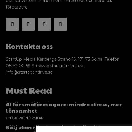
och skriver om ämnen som intresserar och berör alla
företagare!
Kontakta oss
StartUp Media Karlbergs Strand 15, 171 73 Solna. Telefon
08-52 00 59 94 www.startup-media.se
info@startaochdriva.se
Must Read
AI för småföretagare: mindre stress, mer
lönsamhet
ENTREPRENÖRSKAP
Sälj utan rädsla – Michels väg till trygg