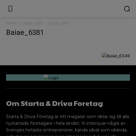
Home
Baiae_6381
Baiae_6381
Baiae_6381
Om Starta & Driva Foretag
Starta & Driva Företag är ett magasin som riktar sig till alla
nystartade företagare i hela landet. Vi intervjuar några av
Sveriges hetaste entreprenörer, kända såväl som okända,