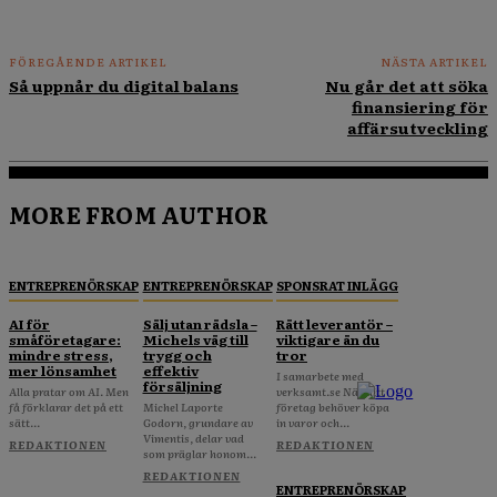
FÖREGÅENDE ARTIKEL
NÄSTA ARTIKEL
Så uppnår du digital balans
Nu går det att söka
finansiering för
affärsutveckling
MORE FROM AUTHOR
ENTREPRENÖRSKAP
ENTREPRENÖRSKAP
SPONSRAT INLÄGG
AI för
Sälj utan rädsla –
Rätt leverantör –
småföretagare:
Michels väg till
viktigare än du
mindre stress,
trygg och
tror
mer lönsamhet
effektiv
I samarbete med
försäljning
Alla pratar om AI. Men
verksamt.se När ditt
få förklarar det på ett
Michel Laporte
företag behöver köpa
sätt...
Godorn, grundare av
in varor och...
Vimentis, delar vad
REDAKTIONEN
REDAKTIONEN
som präglar honom...
REDAKTIONEN
ENTREPRENÖRSKAP