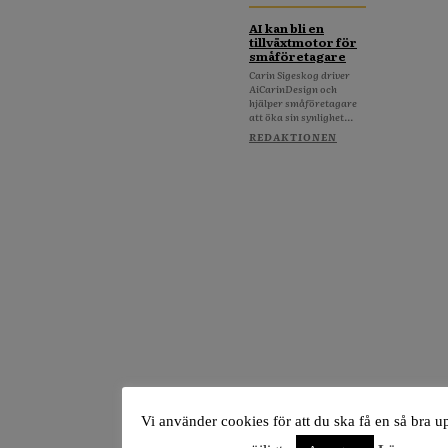
AI kan bli en
tillväxtmotor för
småföretagare
Carin Sigeskog driver
AiCarinDesign och
hjälper småföretagare
att öka sin synlighet...
REDAKTIONEN
Vi använder cookies för att du ska få en så bra 