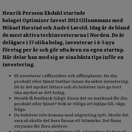
Henrik Persson Ekdahl startade
bolaget
Optimizer Invest 2012 tillsammans med
Mikael Harstad och André Lavold. Idag är de bland
de mest aktiva techinvesterarna i Norden.
De är
delägare i 17 olika bolag,
investerar i 4-5 nya
företag per år och gör ofta även en egen startup.
Här delar han med sig av sina bästa tips inför en
investering.
Få investerar i affärsidéer och affärsplaner. Ha din
produkt eller tjänst testbar innan du söker investering.
Då är det mycket lättare och du behöver inte ge bort
lika mycket av ditt bolag.
Försök få feedback tidigt. Finns det en marknad för din
produkt eller tjänst? Folk är villiga att hjälpa till, våga
fråga.
Du behöver inte komma med någonting nytt. Skulle det
vara så skulle det bara finnas ett bilmärke. Det finns
utrymme för flera aktörer.
Gör någonting du verkligen vill, någonting du tror på.