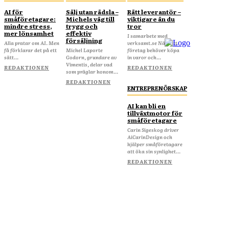
AI för
Sälj utan rädsla –
Rätt leverantör –
småföretagare:
Michels väg till
viktigare än du
mindre stress,
trygg och
tror
mer lönsamhet
effektiv
I samarbete med
försäljning
Alla pratar om AI. Men
verksamt.se När ditt
få förklarar det på ett
Michel Laporte
företag behöver köpa
sätt...
Godorn, grundare av
in varor och...
Vimentis, delar vad
REDAKTIONEN
REDAKTIONEN
som präglar honom...
REDAKTIONEN
ENTREPRENÖRSKAP
AI kan bli en
tillväxtmotor för
småföretagare
Carin Sigeskog driver
AiCarinDesign och
hjälper småföretagare
att öka sin synlighet...
REDAKTIONEN