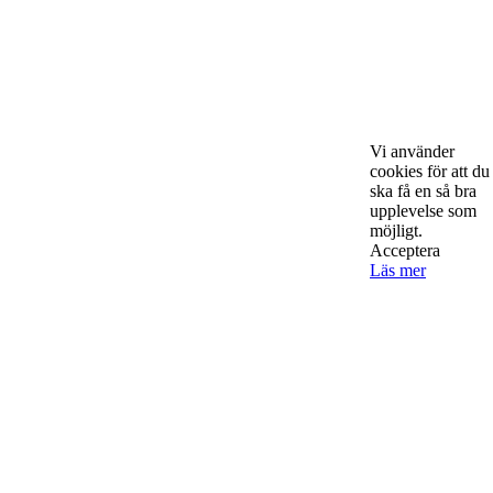
Kontakta oss
Vi använder
StartUp Media Karlbergs Strand 15, 171 73 Solna. Telefon 08-52
cookies för att du
00 59 94 www.startup-media.se info@startaochdriva.se
ska få en så bra
upplevelse som
möjligt.
Acceptera
Must Read
Läs mer
AI för småföretagare: mindre stress, mer
lönsamhet
Sälj utan rädsla – Michels väg till trygg och
effektiv försäljning
Rätt leverantör – viktigare än du tror