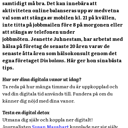
samtidigt må bra. Det kan innebära att
aktiviteten online balanseras upp av medvetna
val som att stänga av mobilen kl. 21 på kvällen,
inte titta på jobbmailen före 8 på morgonen eller
att stänga av telefonen under
jobbmöten. Jeanette Juhnestam, har arbetat med
hälsa på företag de senaste 20 åren varav de
senaste åtta åren som hälsokonsult genom det
egna företaget
Din balans.
Här ger hon sina bästa
tips
.
Hur ser dina digitala vanor ut idag?
Ta reda på hur många timmar du är uppkopplad och
vad din digitala tid används till. Fundera på om du
känner dig nöjd med dina vanor.
Testa en digital detox
Utmana dig själv och koppla ner digitalt!
Journalisten
Susan Maushart
kopplade ner sig själv