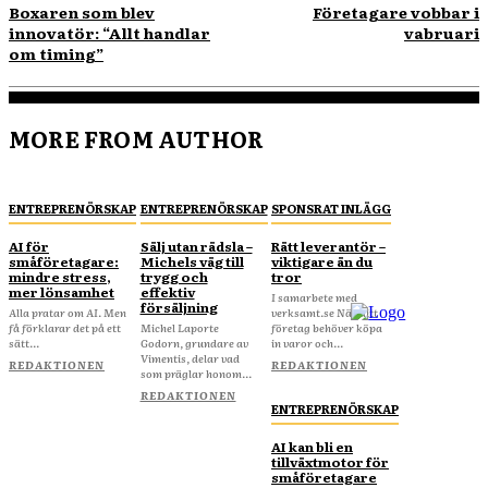
Boxaren som blev
Företagare vobbar i
innovatör: “Allt handlar
vabruari
om timing”
MORE FROM AUTHOR
ENTREPRENÖRSKAP
ENTREPRENÖRSKAP
SPONSRAT INLÄGG
AI för
Sälj utan rädsla –
Rätt leverantör –
småföretagare:
Michels väg till
viktigare än du
mindre stress,
trygg och
tror
mer lönsamhet
effektiv
I samarbete med
försäljning
Alla pratar om AI. Men
verksamt.se När ditt
få förklarar det på ett
Michel Laporte
företag behöver köpa
sätt...
Godorn, grundare av
in varor och...
Vimentis, delar vad
REDAKTIONEN
REDAKTIONEN
som präglar honom...
REDAKTIONEN
ENTREPRENÖRSKAP
AI kan bli en
tillväxtmotor för
småföretagare