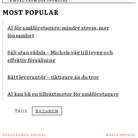
- A WORD FROM OUR SPONSORS -
MOST POPULAR
AI för småföretagare: mindre stress, mer
lönsamhet
Sälj utan rädsla – Michels väg till trygg och
effektiv försäljning
Rätt leverantör – viktigare än du tror
AI kan bli en tillväxtmotor för småföretagare
TAGS
BAZAREN
FÖREGÅENDE ARTIKEL
NÄSTA ARTIKEL