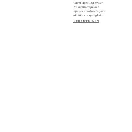
Carin Sigeskog driver
AiCarinDesign och
hjälper småföretagare
att öka sin synlighet...
REDAKTIONEN
Om Starta & Driva Foretag