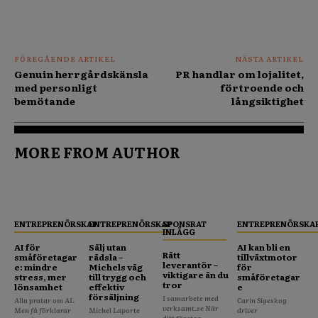
FÖREGÅENDE ARTIKEL
NÄSTA ARTIKEL
Genuin herrgårdskänsla
PR handlar om lojalitet,
med personligt
förtroende och
bemötande
långsiktighet
MORE FROM AUTHOR
ENTREPRENÖRSKAP
ENTREPRENÖRSKAP
SPONSRAT
ENTREPRENÖRSKA
INLÄGG
AI för
Sälj utan
AI kan bli en
Rätt
småföretagar
rädsla –
tillväxtmotor
leverantör –
e: mindre
Michels väg
för
viktigare än du
stress, mer
till trygg och
småföretagar
tror
lönsamhet
effektiv
e
försäljning
I samarbete med
Alla pratar om AI.
Carin Sigeskog
verksamt.se När
Men få förklarar
Michel Laporte
driver
ditt företag