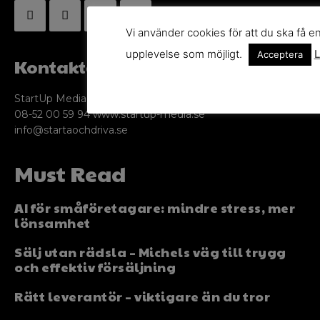
Vi använder cookies för att du ska få e
upplevelse som möjligt.
L
Acceptera
Kontakta oss
StartUp Media Karlbergs Strand 15, 171 73 Solna. Telefon
08-52 00 59 94 www.startup-media.se
info@startaochdriva.se
Must Read
AI för småföretagare: mindre stress, mer
lönsamhet
Sälj utan rädsla – Michels väg till trygg
och effektiv försäljning
Rätt leverantör – viktigare än du tror