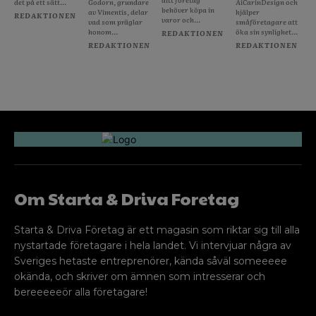
det på ett sätt...
Godorn, grundare
AiCarinDesign och
behöver köpa in
av Vimentis, delar
hjälper
REDAKTIONEN
varor och...
vad som präglar
småföretagare att
honom...
öka sin synlighet...
REDAKTIONEN
REDAKTIONEN
REDAKTIONEN
Om Starta & Driva Foretag
Starta & Driva Företag är ett magasin som riktar sig till alla
nystartade företagare i hela landet. Vi intervjuar några av
Sveriges hetaste entreprenörer, kända såväl someeeee
okända, och skriver om ämnen som intresserar och
bereeeeeör alla företagare!