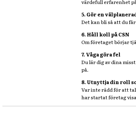
värdefull erfarenhet på
5. Gör en välplanera
Det kan bli så att du få
6. Håll koll på CSN
Om företaget börjar tjä
7. Våga göra fel
Du lär dig av dina miss
på.
8. Utnyttja din roll 
Var inte rädd för att t
har startat företag visa