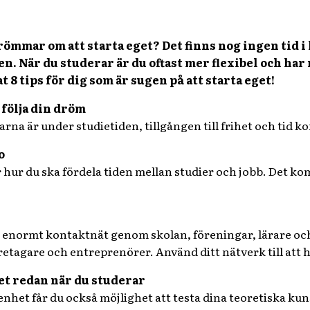
ömmar om att starta eget? Det finns nog ingen tid i 
n. När du studerar är du oftast mer flexibel och har
 8 tips för dig som är sugen på att starta eget!
a följa din dröm
rna är under studietiden, tillgången till frihet och tid ko
o
 hur du ska fördela tiden mellan studier och jobb. Det ko
 enormt kontaktnät genom skolan, föreningar, lärare oc
retagare och entreprenörer. Använd ditt nätverk till att h
et redan när du studerar
enhet får du också möjlighet att testa dina teoretiska ku