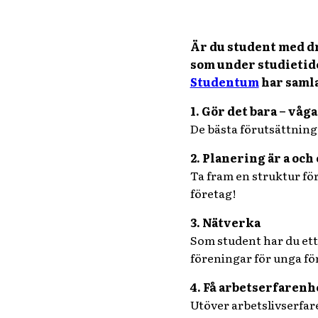
Är du student med dr
som under studietide
Studentum
har samlat
1. Gör det bara – våg
De bästa förutsättninga
2. Planering är a och 
Ta fram en struktur för
företag!
3. Nätverka
Som student har du ett
föreningar för unga fö
4. Få arbetserfarenh
Utöver arbetslivserfar