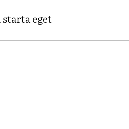
l starta eget
FACEBOOK
TWITTER