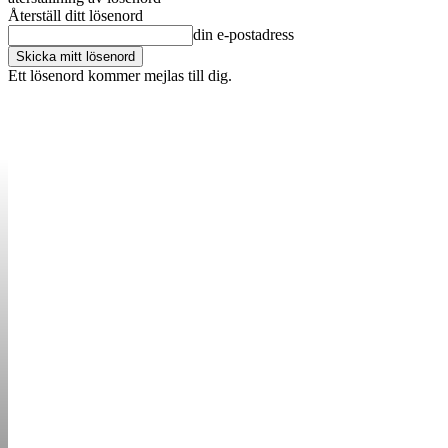
Återställ ditt lösenord
din e-postadress
Ett lösenord kommer mejlas till dig.
OM OSS
KONTAKT
ANNONSERA
STARTUP B
STARTA &
DRIVA