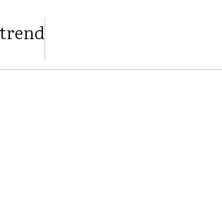
 trend
FACEBOOK
TWITTER
PINTEREST