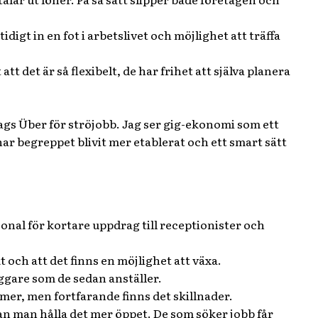
digt in en fot i arbetslivet och möjlighet att träffa
t det är så flexibelt, de har frihet att själva planera
 slags Über för ströjobb. Jag ser gig-ekonomi som ett
 har begreppet blivit mer etablerat och ett smart sätt
sonal för kortare uppdrag till receptionister och
kt och att det finns en möjlighet att växa.
ggare som de sedan anställer.
er, men fortfarande finns det skillnader.
n man hålla det mer öppet. De som söker jobb får