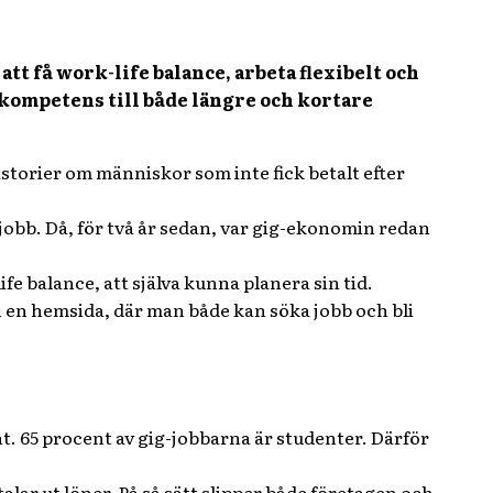
tt få work-life balance, arbeta flexibelt och
 kompetens till både längre och kortare
orier om människor som inte fick betalt efter
v jobb. Då, för två år sedan, var gig-ekonomin redan
fe balance, att själva kunna planera sin tid.
n en hemsida, där man både kan söka jobb och bli
nt. 65 procent av gig-jobbarna är studenter. Därför
alar ut löner. På så sätt slipper både företagen och