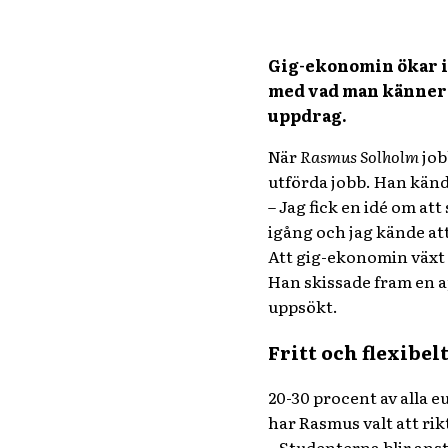
Gig-ekonomin ökar i p
med vad man känner f
uppdrag.
När
Rasmus Solholm
job
utförda jobb. Han kände
– Jag fick en idé om at
igång och jag kände att
Att gig-ekonomin växt s
Han skissade fram en 
uppsökt.
Fritt och flexibel
20-30 procent av alla e
har Rasmus valt att ri
– Studenterna blir anst