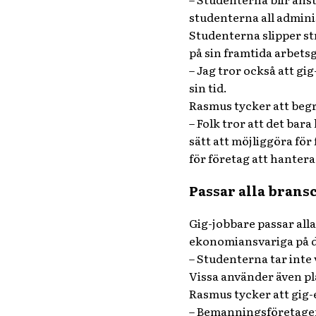
studenterna all admini
Studenterna slipper str
på sin framtida arbetsg
– Jag tror också att gig
sin tid.
Rasmus tycker att begr
– Folk tror att det bara
sätt att möjliggöra för 
för företag att hantera
Passar alla brans
Gig-jobbare passar alla
ekonomiansvariga på del
– Studenterna tar inte v
Vissa använder även pl
Rasmus tycker att gig-
– Bemanningsföretagen 