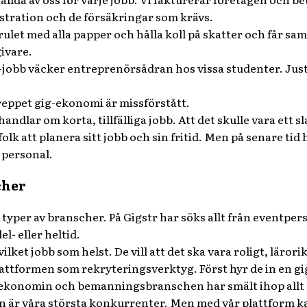
stration och de försäkringar som krävs.
ulet med alla papper och hålla koll på skatter och får samti
ivare.
-jobb väcker entreprenörsådran hos vissa studenter. Just at
eppet gig-ekonomi är missförstått.
 handlar om korta, tillfälliga jobb. Att det skulle vara ett
folk att planera sitt jobb och sin fritid. Men på senare tid
 personal.
cher
 typer av branscher. På Gigstr har söks allt från eventper
- eller heltid.
ilket jobb som helst. De vill att det ska vara roligt, lärori
attformen som rekryteringsverktyg. Först hyr de in en gi
ekonomin och bemanningsbranschen har smält ihop allt m
är våra största konkurrenter. Men med vår plattform ka