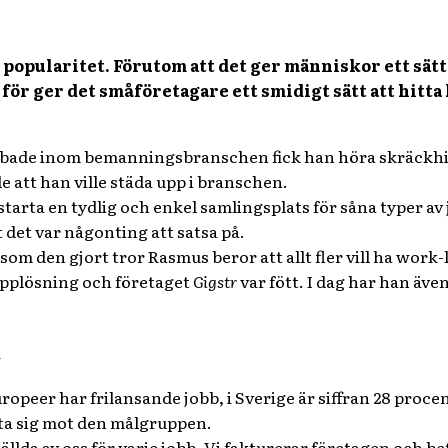
opularitet. Förutom att det ger människor ett sätt a
ör ger det småföretagare ett smidigt sätt att hitta
bade inom bemanningsbranschen fick han höra skräckhist
 att han ville städa upp i branschen.
t starta en tydlig och enkel samlingsplats för såna typer a
 det var någonting att satsa på.
om den gjort tror Rasmus beror att allt fler vill ha work-li
applösning och företaget
Gigstr
var fött. I dag har han äve
t
uropeer har frilansande jobb, i Sverige är siffran 28 proce
kta sig mot den målgruppen.
ällda av oss för varje jobb. Vi fakturerar företagen och bet