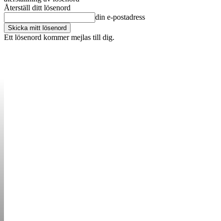
Återställ ditt lösenord
din e-postadress
Ett lösenord kommer mejlas till dig.
OM OSS
KONTAKT
ANNONSERA
STARTUP B
STARTA &
DRIVA