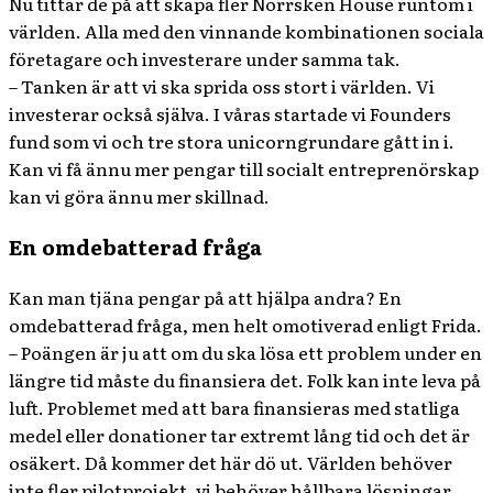
Nu tittar de på att skapa fler Norrsken House runtom i
världen. Alla med den vinnande kombinationen sociala
företagare och investerare under samma tak.
– Tanken är att vi ska sprida oss stort i världen. Vi
investerar också själva. I våras startade vi Founders
fund som vi och tre stora unicorngrundare gått in i.
Kan vi få ännu mer pengar till socialt entreprenörskap
kan vi göra ännu mer skillnad.
En omdebatterad fråga
Kan man tjäna pengar på att hjälpa andra? En
omdebatterad fråga, men helt omotiverad enligt Frida.
– Poängen är ju att om du ska lösa ett problem under en
längre tid måste du finansiera det. Folk kan inte leva på
luft. Problemet med att bara finansieras med statliga
medel eller donationer tar extremt lång tid och det är
osäkert. Då kommer det här dö ut. Världen behöver
inte fler pilotprojekt, vi behöver hållbara lösningar