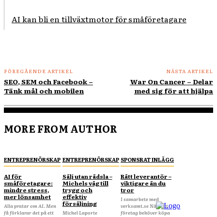
AI kan bli en tillväxtmotor för småföretagare
FÖREGÅENDE ARTIKEL
NÄSTA ARTIKEL
SEO, SEM och Facebook –
War On Cancer – Delar
Tänk mål och mobilen
med sig för att hjälpa
MORE FROM AUTHOR
ENTREPRENÖRSKAP
ENTREPRENÖRSKAP
SPONSRAT INLÄGG
AI för
Sälj utan rädsla –
Rätt leverantör –
småföretagare:
Michels väg till
viktigare än du
mindre stress,
trygg och
tror
mer lönsamhet
effektiv
I samarbete med
försäljning
Alla pratar om AI. Men
verksamt.se När ditt
få förklarar det på ett
Michel Laporte
företag behöver köpa