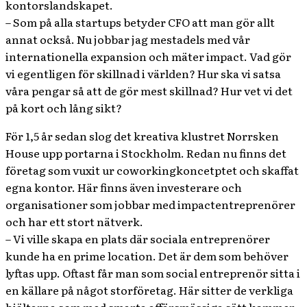
kontorslandskapet.
– Som på alla startups betyder CFO att man gör allt
annat också. Nu jobbar jag mestadels med vår
internationella expansion och mäter impact. Vad gör
vi egentligen för skillnad i världen? Hur ska vi satsa
våra pengar så att de gör mest skillnad? Hur vet vi det
på kort och lång sikt?
För 1,5 år sedan slog det kreativa klustret Norrsken
House upp portarna i Stockholm. Redan nu finns det
företag som vuxit ur coworkingkoncetptet och skaffat
egna kontor. Här finns även investerare och
organisationer som jobbar med impactentreprenörer
och har ett stort nätverk.
– Vi ville skapa en plats där sociala entreprenörer
kunde ha en prime location. Det är dem som behöver
lyftas upp. Oftast får man som social entreprenör sitta i
en källare på något storföretag. Här sitter de verkliga