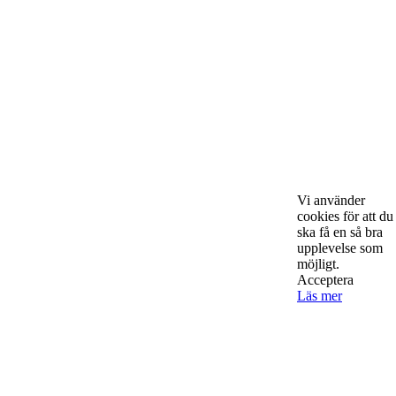
Om Starta & Driva Foretag
Starta & Driva Företag är ett magasin som riktar sig till alla
nystartade företagare i hela landet. Vi intervjuar några av
Vi använder
Sveriges hetaste entreprenörer, kända såväl someeeee
cookies för att du
okända, och skriver om ämnen som intresserar och
ska få en så bra
bereeeeeör alla företagare!
upplevelse som
möjligt.
Acceptera
Läs mer
Kontakta oss