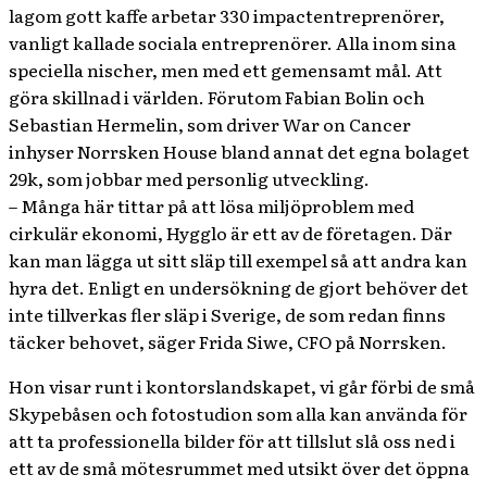
lagom gott kaffe arbetar 330 impactentreprenörer,
vanligt kallade sociala entreprenörer. Alla inom sina
speciella nischer, men med ett gemensamt mål. Att
göra skillnad i världen. Förutom Fabian Bolin och
Sebastian Hermelin, som driver War on Cancer
inhyser Norrsken House bland annat det egna bolaget
29k, som jobbar med personlig utveckling.
– Många här tittar på att lösa miljöproblem med
cirkulär ekonomi, Hygglo är ett av de företagen. Där
kan man lägga ut sitt släp till exempel så att andra kan
hyra det. Enligt en undersökning de gjort behöver det
inte tillverkas fler släp i Sverige, de som redan finns
täcker behovet, säger Frida Siwe, CFO på Norrsken.
Hon visar runt i kontorslandskapet, vi går förbi de små
Skypebåsen och fotostudion som alla kan använda för
att ta professionella bilder för att tillslut slå oss ned i
ett av de små mötesrummet med utsikt över det öppna