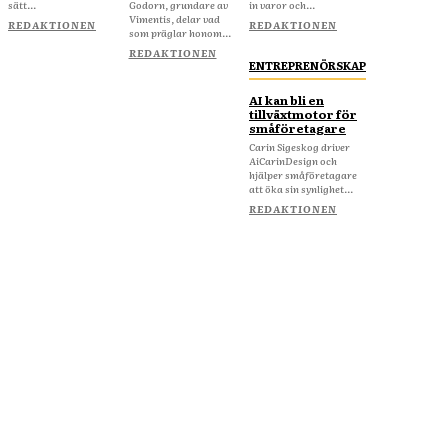
sätt...
Godorn, grundare av
in varor och...
Vimentis, delar vad
REDAKTIONEN
REDAKTIONEN
som präglar honom...
REDAKTIONEN
ENTREPRENÖRSKAP
AI kan bli en
tillväxtmotor för
småföretagare
Carin Sigeskog driver
AiCarinDesign och
hjälper småföretagare
att öka sin synlighet...
REDAKTIONEN