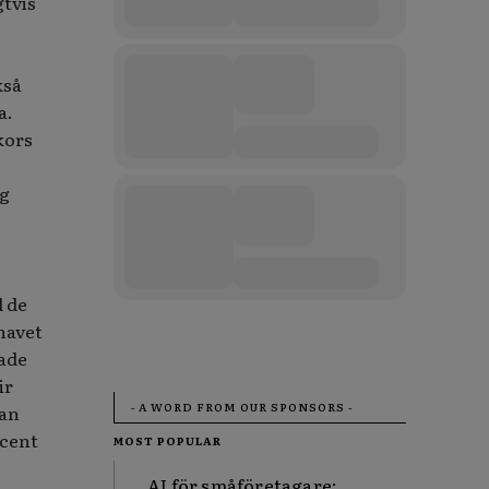
gtvis
kså
a.
kors
ag
d de
havet
rade
ir
- A WORD FROM OUR SPONSORS -
han
ocent
MOST POPULAR
AI för småföretagare: