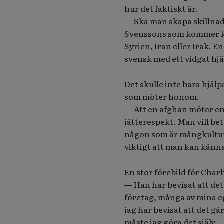
hur det faktiskt är.
— Ska man skapa skillnad 
Svenssons som kommer ku
Syrien, Iran eller Irak. 
svensk med ett vidgat hjärt
Det skulle inte bara hjäl
som möter honom.
— Att en afghan möter en
jätterespekt. Man vill be
någon som är mångkulture
viktigt att man kan känn
En stor förebild för Charb
— Han har bevisat att det
företag, många av mina eg
jag har bevisat att det g
måste jag göra det själv.