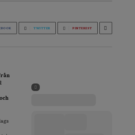
EBOOK
TWITTER
PINTEREST
från
l
 och
dags