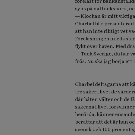
föreläst för bankanställda
syns på nattduksbord, och
— Klockan är mitt viktiga
Charbel blir presenterad
att han inte riktigt vet 
Föreläsningen inleds star
flykt över haven. Med dr
— Tack Sverige, du har va
frös. Nu ska jag börja ett
Charbel deltagarna att kä
tre saker i livet de värd
där båten välter och de f
sakerna i livet försvinne
berörda, känner ensamhet
berättar att det är han o
svensk och 100 procent s