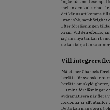
Ingående, med exempel fr
mellan den kultur han är u
det känns att komma till 
Utan jobb, samhörighet oc
Efter föreläsningen bilda
kram. Vid den efterföljan
sig sina nya tankar i be
de kan börja tänka annorl
Vill integrera fle
Målet mer Charbels företa
berätta för svenskar hurd
berätta om skyldigheter, 
— I mina föreläsningar o
avdramatisera när flera vär
fördomar är allt utanför v
Detta kan man göra på oli