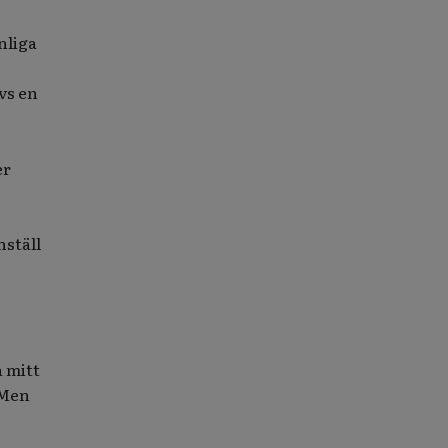
nliga
vs en
er
nställ
å mitt
 Men