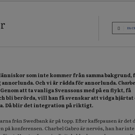
er
FAC
 Människor som inte kommer från samma bakgrund, 
 annorlunda. Och vi är rädda för annorlunda.
Charbe
. Genom att ta vanliga Svenssons med på en flykt, få
 bli berörda, vill han få svenskar att vidga hjärtat
. Då blir det integration på riktigt.
rna från Swedbank är på topp. Efter kaffepausen är det 
en på konferensen. Charbel Gabro är nervös, han har inte