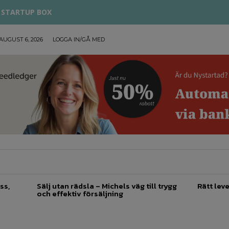
STARTUP BOX
AUGUST 6, 2026
LOGGA IN/GÅ MED
TREPRENÖRSKAP
FÖRSÄLJNING
INSPIRATION
ss,
Sälj utan rädsla – Michels väg till trygg
Rätt leve
och effektiv försäljning