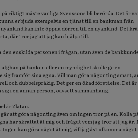
på riktigt måste vanliga Svenssons bli berörda. Det är va
nna erbjuda exempelvis en tjänst till en bankman från
En nyanländ kan inte öppna dörren till en nyanländ. Det krä
a, där tror jag att jag kan hjälpa till.
pa den enskilda personen i frågan, utan även de bankkund
 afghan på banken eller en myndighet skulle ge en
te sig framför sina egna. Vill man göra någonting smart, a
ll och dubbelspråkig. Det ger en ökad förståelse. Det är
a sig i en annan person, oavsett sammanhang.
el är Zlatan.
 går att göra någonting även om ingen tror på en. Kolla p
na har skrattat åt mig och frågat vem jag tror att jag är.
år. Ingen kan göra något åt mig, vill jag åstadkomma något