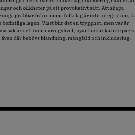
ändringsarbete. Därför tänker jag inkludering istället, at
gar och olikheter på ett provokativt sätt. Att skapa
r unga grabbar från samma folkslag är inte integration, de
e befintliga lagen. Visst blir det en trygghet, men var är
a sak är det inom näringslivet, nyanlända ska inte packas
n även där behövs blandning, mångfald och inkludering.