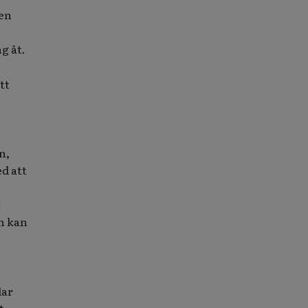
men
g åt.
tt
n,
d att
t
en kan
lar