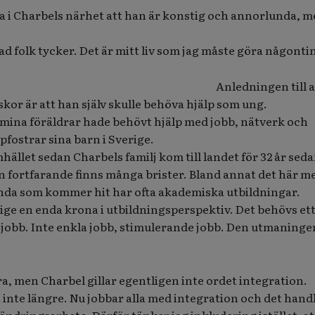
 i Charbels närhet att han är konstig och annorlunda, 
ad folk tycker. Det är mitt liv som jag måste göra någontin
Anledningen till a
skor är att han själv skulle behöva hjälp som ung.
 mina föräldrar hade behövt hjälp med jobb, nätverk och
pfostrar sina barn i Sverige.
hället sedan Charbels familj kom till landet för 32 år seda
n fortfarande finns många brister. Bland annat det här me
nda som kommer hit har ofta akademiska utbildningar.
ige en enda krona i utbildningsperspektiv. Det behövs et
 i jobb. Inte enkla jobb, stimulerande jobb. Den utmaning
era, men Charbel gillar egentligen inte ordet integration.
 inte längre. Nu jobbar alla med integration och det hand