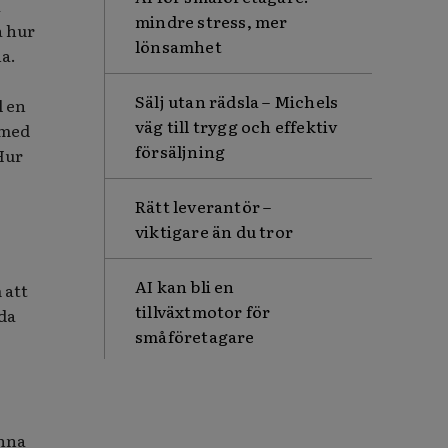
a
mindre stress, mer
å hur
lönsamhet
na.
Sälj utan rädsla – Michels
l en
väg till trygg och effektiv
 med
försäljning
Hur
Rätt leverantör –
viktigare än du tror
AI kan bli en
 att
tillväxtmotor för
nda
småföretagare
änna