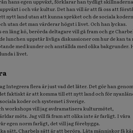
ån hans egen uppväxt, förklarar han tydligt skillnadern
ppväxt i och vår kultur. Det han vill är att få oss att först
ett nytt land utan att kunna språket och de sociala koder
h utan det man värderar högst i livet. Och han lyckas.
s en lång kö, berörda deltagare vill gå fram och ge Charbe
de lunchen uppstår livliga diskussioner om hur de kan ta
mötande med kunder och anställda med olika bakgrunder. 
unda i livet.
ra
g Integrera flera är just vad det låter. Det gör han genom
et faktiskt är att komma till ett nytt land och för nyanlä
sociala koder och systemet i Sverige.
ch workshops vill jag avdramatisera kulturmötet,
ldar möts. Jag vill få fram att olika inte är farligt. I våra
år egen norm farligt, det vill jag förebygga.
ka sätt, Charbels sätt är att beröra. Låta människor få k