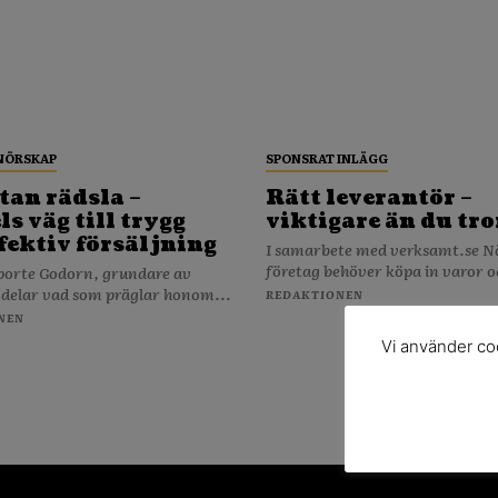
NÖRSKAP
SPONSRAT INLÄGG
tan rädsla –
Rätt leverantör –
s väg till trygg
viktigare än du tro
fektiv försäljning
I samarbete med verksamt.se När ditt
företag behöver köpa in varor o
porte Godorn, grundare av
 delar vad som präglar honom...
REDAKTIONEN
NEN
Vi använder coo