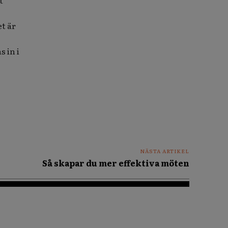
t
t är
 in i
NÄSTA ARTIKEL
Så skapar du mer effektiva möten