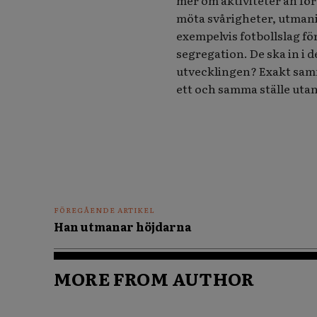
mer om aktiviteter än för
möta svårigheter, utmanin
exempelvis fotbollslag fö
segregation. De ska in i d
utvecklingen?
Exakt samm
ett och samma ställe uta
FÖREGÅENDE ARTIKEL
Han utmanar höjdarna
MORE FROM AUTHOR