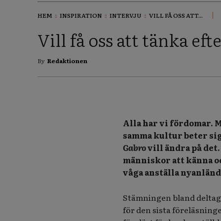
HEM
INSPIRATION
INTERVJU
VILL FÅ OSS ATT...
Vill få oss att tänka eft
By
Redaktionen
Alla har vi fördomar.
samma kultur beter sig
Gabro
vill ändra på det
människor att känna och
våga anställa nyanlända
Stämningen bland deltaga
för den sista föreläsning