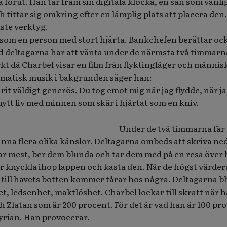
 förut. Han tar fram sin digitala klocka, en sån som vanli
 tittar sig omkring efter en lämplig plats att placera den.
ste verktyg.
 som en person med stort hjärta. Bankchefen berättar oc
vad deltagarna har att vänta under de närmsta två timmarn
kt då Charbel visar en film från flyktingläger och männis
amatisk musik i bakgrunden säger han:
rit väldigt generös. Du tog emot mig när jag flydde, när j
 nytt liv med minnen som skär i hjärtat som en kniv.
Under de två timmarna får
nna flera olika känslor. Deltagarna ombeds att skriva ne
erar mest, ber dem blunda och tar dem med på en resa över 
år knyckla ihop lappen och kasta den. När de högst värde
r till havets botten kommer tårar hos några. Deltagarna bl
, ledsenhet, maktlöshet. Charbel lockar till skratt när 
ch Zlatan som är 200 procent. För det är vad han är 100 pr
yrian. Han provocerar.