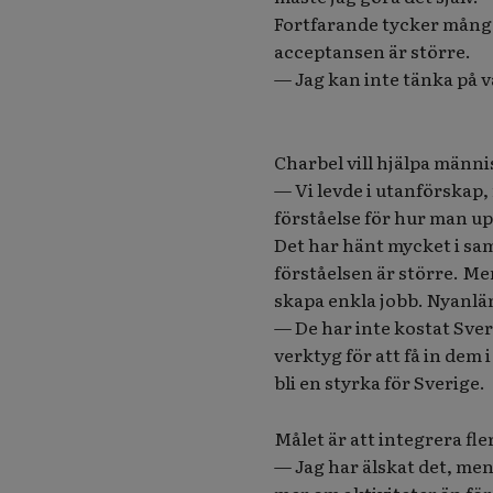
Fortfarande tycker många
acceptansen är större.
— Jag kan inte tänka på v
Charbel vill hjälpa männi
— Vi levde i utanförskap,
förståelse för hur man up
Det har hänt mycket i sam
förståelsen är större. Me
skapa enkla jobb. Nyanlä
— De har inte kostat Sver
verktyg för att få in dem
bli en styrka för Sverige.
Målet är att integrera fl
— Jag har älskat det, men