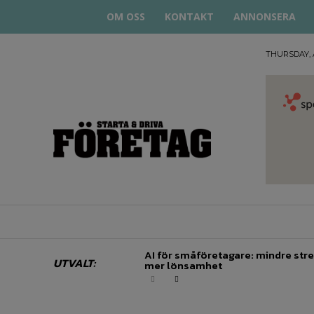
OM OSS
KONTAKT
ANNONSERA
THURSDAY, 
STARTA
& DRIVA
HEM
STARTUP BAR
EKONOMI
EN
AI för småföretagare: mindre stre
UTVALT:
mer lönsamhet