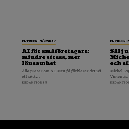
ENTREPRENÖRSKAP
ENTREPRE
AI för småföretagare:
Sälj u
mindre stress, mer
Michel
lönsamhet
och ef
Alla pratar om AI. Men få förklarar det på
Michel La
ett sätt...
Vimentis,
REDAKTIONEN
REDAKTIO