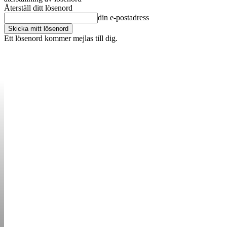
Återställ ditt lösenord
din e-postadress
Ett lösenord kommer mejlas till dig.
OM OSS
KONTAKT
ANNONSERA
STARTUP B
STARTA &
DRIVA