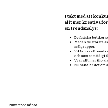
I takt med att konk
allt mer kreativa fö
en trendanalys:
De fysiska butiker 
Medan de största ak
målgrupper.
Vikten av att samla 
och som samtidigt f
V
i är allt mer illo
Nu handlar det om a
Nuvarande månad