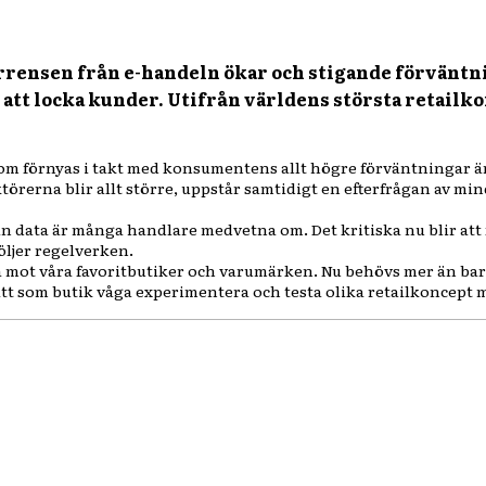
urrensen från e-handeln ökar och stigande förväntn
r att locka kunder. Utifrån världens största retailk
som förnyas i takt med konsumentens allt högre förväntningar är
törerna blir allt större, uppstår samtidigt en efterfrågan av mi
in data är många handlare medvetna om. Det kritiska nu blir att f
öljer regelverken.
jala mot våra favoritbutiker och varumärken. Nu behövs mer än 
tt som butik våga experimentera och testa olika retailkoncept 