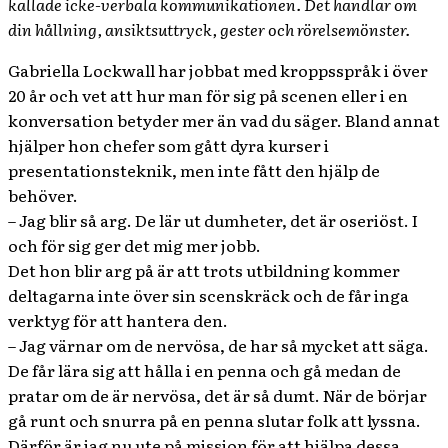
kallade icke-verbala kommunikationen. Det handlar om
din hållning, ansiktsuttryck, gester och rörelsemönster.
Gabriella Lockwall har jobbat med kroppsspråk i över
20 år och vet att hur man för sig på scenen eller i en
konversation betyder mer än vad du säger. Bland annat
hjälper hon chefer som gått dyra kurser i
presentationsteknik, men inte fått den hjälp de
behöver.
– Jag blir så arg. De lär ut dumheter, det är oseriöst. I
och för sig ger det mig mer jobb.
Det hon blir arg på är att trots utbildning kommer
deltagarna inte över sin scenskräck och de får inga
verktyg för att hantera den.
– Jag värnar om de nervösa, de har så mycket att säga.
De får lära sig att hålla i en penna och gå medan de
pratar om de är nervösa, det är så dumt. När de börjar
gå runt och snurra på en penna slutar folk att lyssna.
Därför är jag nu ute på mission för att hjälpa dessa