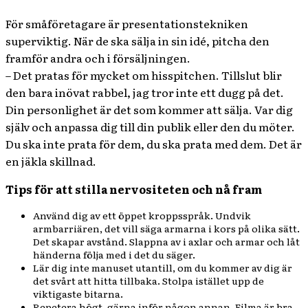
För småföretagare är presentationstekniken
superviktig. När de ska sälja in sin idé, pitcha den
framför andra och i försäljningen.
– Det pratas för mycket om hisspitchen. Tillslut blir
den bara inövat rabbel, jag tror inte ett dugg på det.
Din personlighet är det som kommer att sälja. Var dig
själv och anpassa dig till din publik eller den du möter.
Du ska inte prata för dem, du ska prata med dem. Det är
en jäkla skillnad.
Tips för att stilla nervositeten och nå fram
Använd dig av ett öppet kroppsspråk. Undvik
armbarriären, det vill säga armarna i kors på olika sätt.
Det skapar avstånd. Slappna av i axlar och armar och låt
händerna följa med i det du säger.
Lär dig inte manuset utantill, om du kommer av dig är
det svårt att hitta tillbaka. Stolpa istället upp de
viktigaste bitarna.
Repetera högt, gärna inför någon annan. Filma är bra,