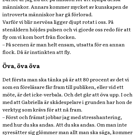
människor. Annars kommer mycket av kunskapen de
introverta människor har gå förlorad.
Varför vi blir nervösa ligger djupt rotat i oss. På
stenåldern höjdes pulsen och vi gjorde oss redo för att
fly om vi kom bort från flocken.
– På scenen är man helt ensam, utsatta för en annan
flock. Då är instinkten att fly.
Öva, öva öva
Det första man ska tänka på är att 80 procent av det vi
som en föreläsare får fram till publiken, eller vid ett
möte, är det icke-verbala. Och det går att öva upp. I och
med att Gabriella är skådespelare i grunden har hon de
verktyg som krävs för att nå fram.
– Först och främst jobbar jag med stresshantering,
med hur du ska andas. Att du ska andas. Om man inte
syresätter sig glömmer man allt man ska säga, kommer