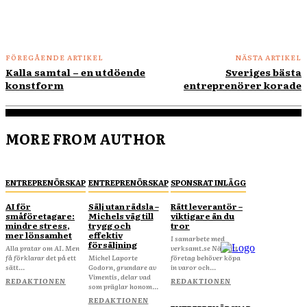
FÖREGÅENDE ARTIKEL
NÄSTA ARTIKEL
Kalla samtal – en utdöende
Sveriges bästa
konstform
entreprenörer korade
MORE FROM AUTHOR
ENTREPRENÖRSKAP
ENTREPRENÖRSKAP
SPONSRAT INLÄGG
AI för
Sälj utan rädsla –
Rätt leverantör –
småföretagare:
Michels väg till
viktigare än du
mindre stress,
trygg och
tror
mer lönsamhet
effektiv
I samarbete med
försäljning
Alla pratar om AI. Men
verksamt.se När ditt
få förklarar det på ett
Michel Laporte
företag behöver köpa
sätt...
Godorn, grundare av
in varor och...
Vimentis, delar vad
REDAKTIONEN
REDAKTIONEN
som präglar honom...
REDAKTIONEN