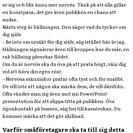
av sig och blir ännu mer nervös. Tänk på att alla gillar
en konstpaus, det ger även publiken en chans att
andas.
Nästa steg är hållningen. Den säger vad du tycker om
dig själv.
– Be inte om ursäkt för dig själv, säg istället här är jag.
Hållningen signalerar även till kroppen hur du mår, en
rak hållning påverkar flödet.
Om du är nervös ska du öva på att prata högt, vänj dig
vid att höra din egen röst.
– Nervösa människor pratar ofta tyst och för snabbt.
De vill inte att någon ska märka dem, de vill därifrån.
Ofta vänder man sig även mot sin PowerPoint-
presentation för att slippa titta på publiken. Öva
ögonkontakt på bussen, säg hej till kassörskan. Du
kommer märka att det gör skillnad.
Varför småföretagare ska ta till sig detta