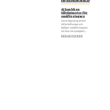
ENTREPRENÖRSKAP
AI kan bli en
tillväxtmotor för
småföretagare
Carin Sigeskog driver
AiCarinDesign och
hjälper småföretagare
att öka sin synlighet...
REDAKTIONEN