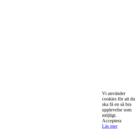
Om Starta & Driva Foretag
Starta & Driva Företag är ett magasin som riktar sig till alla
nystartade företagare i hela landet. Vi intervjuar några av
Sveriges hetaste entreprenörer, kända såväl someeeee
okända, och skriver om ämnen som intresserar och
bereeeeeör alla företagare!
Vi använder
cookies för att du
Kontakta oss
ska få en så bra
upplevelse som
möjligt.
Acceptera
Läs mer
StartUp Media Karlbergs Strand 15, 171 73 Solna. Telefon 08-52
00 59 94 www.startup-media.se info@startaochdriva.se