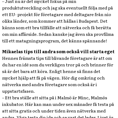
– Just nu är det mycket fokus på min
produktutveckling och jag ska eventuellt följa med på
ett EU- projekt för företagare med deltagare från nio
olika länder, som kommer att hållas i Budapest. Det
känns som ett bra tillfälle att nätverka och få berätta
om min affärside. Sedan kanske jag även ska provfilma
till ett matagningsprogram, det känns spännande!
Mikaelas tips till andra som också vill starta eget
Hennes främsta tips till blivande företagare är att om
du har en idé som du verkligen tror på och brinner för
så är det bara att köra. Enligt henne så finns det
mycket hjälp att få på vägen. Hör dig omkring och
nätverka med andra företagare som också är i
uppstartsfasen.
– Ett bra ställe att sitta på i Malmö är Minc, Malmös
inkubator. Här kan man under sex månader få testa på
att sitta gratis och under tiden även nätverka med
andra. Våga testa din ide och se vart det leder. Livet är