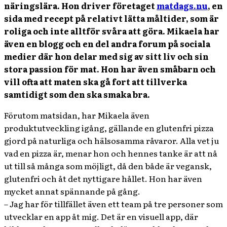
näringslära. Hon driver företaget
matdags.nu
, en
sida med recept på relativt lätta måltider, som är
roliga och inte alltför svåra att göra. Mikaela har
även en blogg och en del andra forum på sociala
medier där hon delar med sig av sitt liv och sin
stora passion för mat. Hon har även småbarn och
vill ofta att maten ska gå fort att tillverka
samtidigt som den ska smaka bra.
Förutom matsidan, har Mikaela även
produktutveckling igång, gällande en glutenfri pizza
gjord på naturliga och hälsosamma råvaror. Alla vet ju
vad en pizza är, menar hon och hennes tanke är att nå
ut till så många som möjligt, då den både är vegansk,
glutenfri och åt det nyttigare hållet. Hon har även
mycket annat spännande på gång.
– Jag har för tillfället även ett team på tre personer som
utvecklar en app åt mig. Det är en visuell app, där