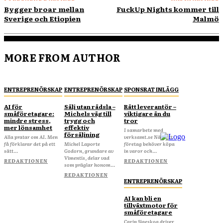
Bygger broar mellan
FuckUp Nights kommer till
Sverige och Etiopien
Malmö
MORE FROM AUTHOR
ENTREPRENÖRSKAP
ENTREPRENÖRSKAP
SPONSRAT INLÄGG
AI för
Sälj utan rädsla –
Rätt leverantör –
småföretagare:
Michels väg till
viktigare än du
mindre stress,
trygg och
tror
mer lönsamhet
effektiv
I samarbete med
försäljning
Alla pratar om AI. Men
verksamt.se När ditt
få förklarar det på ett
Michel Laporte
företag behöver köpa
sätt...
Godorn, grundare av
in varor och...
Vimentis, delar vad
REDAKTIONEN
REDAKTIONEN
som präglar honom...
REDAKTIONEN
ENTREPRENÖRSKAP
AI kan bli en
tillväxtmotor för
småföretagare
Carin Sigeskog driver