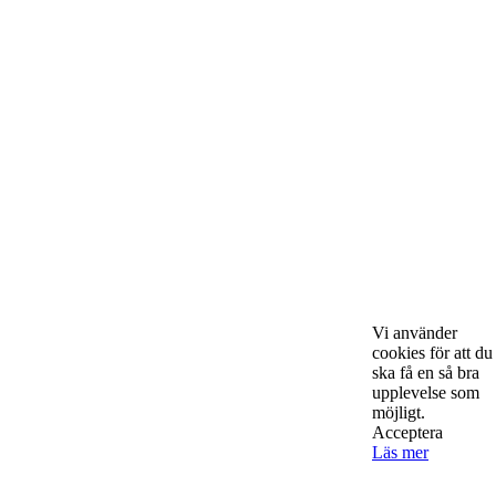
Starta & Driva Företag är ett magasin som riktar sig till alla
nystartade företagare i hela landet. Vi intervjuar några av
Sveriges hetaste entreprenörer, kända såväl someeeee
okända, och skriver om ämnen som intresserar och
bereeeeeör alla företagare!
Kontakta oss
Vi använder
cookies för att du
ska få en så bra
StartUp Media Karlbergs Strand 15, 171 73 Solna. Telefon 08-52
upplevelse som
00 59 94 www.startup-media.se info@startaochdriva.se
möjligt.
Acceptera
Läs mer
Must Read