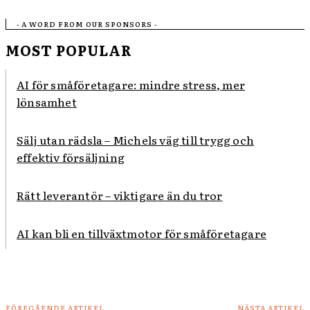
- A WORD FROM OUR SPONSORS -
MOST POPULAR
AI för småföretagare: mindre stress, mer
lönsamhet
Sälj utan rädsla – Michels väg till trygg och
effektiv försäljning
Rätt leverantör – viktigare än du tror
AI kan bli en tillväxtmotor för småföretagare
FÖREGÅENDE ARTIKEL
NÄSTA ARTIKEL