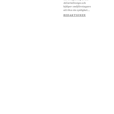
AiCarinDesign och
hjälper småföretagare
att öka sin synlighet...
REDAKTIONEN
Om Starta & Driva Foretag