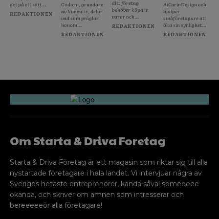
ditt företag
det på ett sätt...
Godorn, grundare
AiCarinDesign och
behöver köpa in
av Vimentis, delar
hjälper
REDAKTIONEN
varor och...
vad som präglar
småföretagare att
honom...
öka sin synlighet...
REDAKTIONEN
REDAKTIONEN
REDAKTIONEN
Om Starta & Driva Foretag
Starta & Driva Företag är ett magasin som riktar sig till alla
nystartade företagare i hela landet. Vi intervjuar några av
Sveriges hetaste entreprenörer, kända såväl someeeee
okända, och skriver om ämnen som intresserar och
bereeeeeör alla företagare!