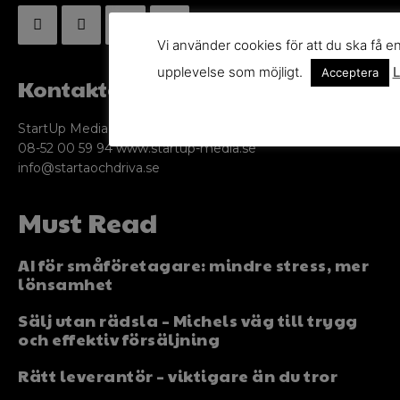
Vi använder cookies för att du ska få e
upplevelse som möjligt.
L
Acceptera
Kontakta oss
StartUp Media Karlbergs Strand 15, 171 73 Solna. Telefon
08-52 00 59 94 www.startup-media.se
info@startaochdriva.se
Must Read
AI för småföretagare: mindre stress, mer
lönsamhet
Sälj utan rädsla – Michels väg till trygg
och effektiv försäljning
Rätt leverantör – viktigare än du tror