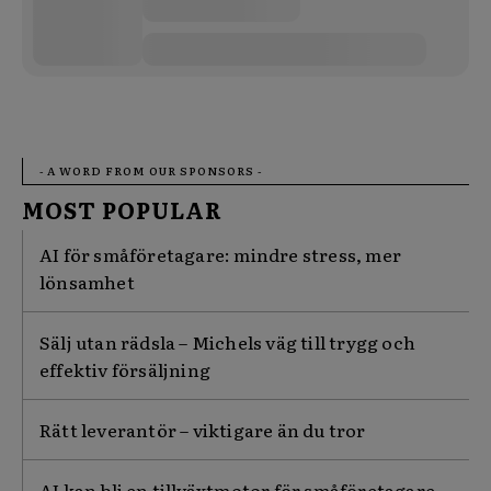
- A WORD FROM OUR SPONSORS -
MOST POPULAR
AI för småföretagare: mindre stress, mer
lönsamhet
Sälj utan rädsla – Michels väg till trygg och
effektiv försäljning
Rätt leverantör – viktigare än du tror
AI kan bli en tillväxtmotor för småföretagare