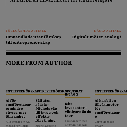
FÖREGÅENDE ARTIKEL
NÄSTA ARTIKEL
Omvandlade utanförskap
Digitalt möter analogt
till entreprenörskap
MORE FROM AUTHOR
ENTREPRENÖRSKAP
ENTREPRENÖRSKAP
SPONSRAT
ENTREPRENÖRSKA
INLÄGG
AI för
Sälj utan
AI kan bli en
Rätt
småföretagar
rädsla –
tillväxtmotor
leverantör –
e: mindre
Michels väg
för
viktigare än du
stress, mer
till trygg och
småföretagar
tror
lönsamhet
effektiv
e
försäljning
I samarbete med
Alla pratar om AI.
Carin Sigeskog
verksamt.se När
Men få förklarar
Michel Laporte
driver