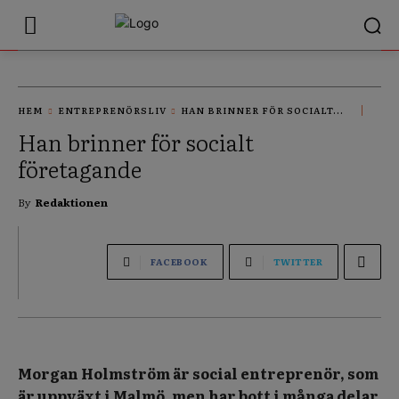
HEM
ENTREPRENÖRSLIV
HAN BRINNER FÖR SOCIALT...
Han brinner för socialt
företagande
By
Redaktionen
FACEBOOK
TWITTER
Morgan Holmström är social entreprenör, som
är uppväxt i Malmö, men har bott i många delar