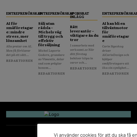
ENTREPRENÖRSKAP
ENTREPRENÖRSKAP
SPONSRAT
ENTREPRENÖRSKA
INLÄGG
AI för
Sälj utan
AI kan bli en
Rätt
småföretagar
rädsla –
tillväxtmotor
leverantör –
e: mindre
Michels väg
för
viktigare än du
stress, mer
till trygg och
småföretagar
tror
lönsamhet
effektiv
e
försäljning
I samarbete med
Alla pratar om AI.
Carin Sigeskog
verksamt.se När
Men få förklarar
Michel Laporte
driver
ditt företag
det på ett sätt...
Godorn, grundare
AiCarinDesign och
behöver köpa in
av Vimentis, delar
hjälper
REDAKTIONEN
varor och...
vad som präglar
småföretagare att
honom...
öka sin synlighet...
REDAKTIONEN
REDAKTIONEN
REDAKTIONEN
Vi använder cookies för att du ska få e