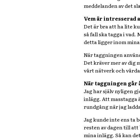
meddelanden av det sla
Vem är intresserad a
Det är bra att ha lite
så fall ska tagga i vad.
detta ligger inom mina 
När taggningen används
Det kräver mer av dig 
vårt nätverk och vårda 
När taggningen går 
Jag har själv nyligen gj
inlägg. Att masstagga ä
rundgång när jag ladd
Jag kunde inte ens ta b
resten av dagen till at
mina inlägg. Så kan de