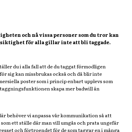
nligheten och nå vissa personer som du tror kan
ktighet för alla gillar inte att bli taggade.
ller du i alla fall att de du taggat förmodligen
för sig kan missbrukas också och då blir inte
mersiella poster som i princip enbart upplevs som
n taggningsfunktionen skapa mer badwill än
as där behöver vi anpassa vår kommunikation så att
 som ett ställe där man vill umgås och prata ungefär
resset och förtroendet för de som taggar en i många