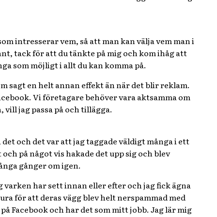
 som intresserar vem, så att man kan välja vem man i
sant, tack för att du tänkte på mig och kom ihåg att
nga som möjligt i allt du kan komma på.
 sagt en helt annan effekt än när det blir reklam.
 Facebook. Vi företagare behöver vara aktsamma om
ill jag passa på och tillägga.
a det och det var att jag taggade väldigt många i ett
t och på något vis hakade det upp sig och blev
många gånger om igen.
 varken har sett innan eller efter och jag fick ägna
 sura för att deras vägg blev helt nerspammad med
på Facebook och har det som mitt jobb. Jag lär mig