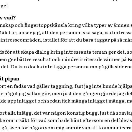
get.
v vad?
 kunskap och fingertoppskänsla kring vilka typer av ämnen
 Målet är, anser jag, att den personen ska säga, vad intres
intresseområden, istället för att du bara taggar på så må
 för att skapa dialog kring intressanta teman ger det, som
men ger bättre resultat och mindre irriterade vänner på
det. Du kan docka inte tagga personnamn på gillasidorna, v
åt pipan
ort en fadäs vad gäller taggning, fast jag inte kunde hjälp
r något jag sällan gör, men just den gången gjorde jag de
ade upp inlägget och sedan fick många inlägget många, 
ort alla inlägg, det var någon konstig bugg, just då som jag
t be om ursäkt för vad som hade hänt eftersom en del blev
t gå, även för någon som mig som är van att kommunicera 