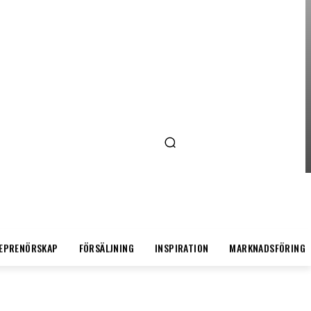
ENTREPRENÖRSKAP
AI FÖR SMÅFÖRETAGARE:
MINDRE STRESS, MER
LÖNSAMHET
EPRENÖRSKAP
FÖRSÄLJNING
INSPIRATION
MARKNADSFÖRING