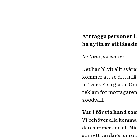
Att tagga personer i
ha nytta av att läsa 
Av Nina Jansdotter
Det har blivit allt svå
kommer att se ditt inlä
nätverket så glada. Om
reklam för mottagaren 
goodwill.
Var i första hand soc
Vi behöver alla komma i
den blir mer social. M
som ett vardagsrum och