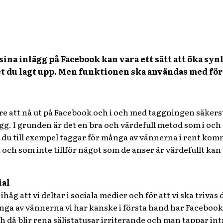
 sina inlägg på Facebook kan vara ett sätt att öka sy
det du lagt upp. Men funktionen ska användas med försi
rare att nå ut på Facebook och i och med taggningen säkerstä
gg. I grunden är det en bra och värdefull metod som i och 
 du till exempel taggar för många av vännerna i rent kom
och som inte tillför något som de anser är värdefullt ka
ial
håg att vi deltar i sociala medier och för att vi ska triv
ånga av vännerna vi har kanske i första hand har Facebook
 då blir rena säljstatusar irriterande och man tappar int