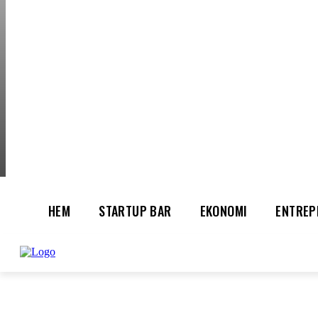
THURSDAY, AUGUS
HEM
STARTUP BAR
EKONOMI
ENTREP
AI för småföretagare: mindre stress, mer
UTVALT:
lönsamhet
Rätt leverantör – viktigare än du tror