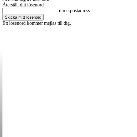
Återställ ditt lösenord
din e-postadress
Ett lösenord kommer mejlas till dig.
OM OSS
KONTAKT
ANNONSERA
STARTUP B
STARTA &
DRIVA