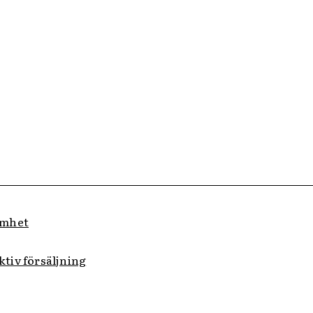
amhet
ektiv försäljning