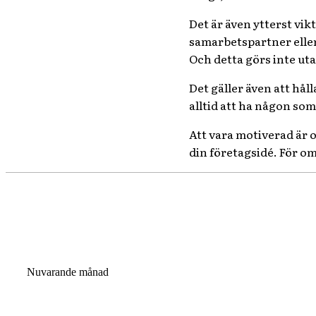
Det är även ytterst vik
samarbetspartner eller
Och detta görs inte ut
Det gäller även att hå
alltid att ha någon som 
Att vara motiverad är o
din företagsidé. För o
Nuvarande månad