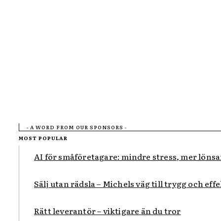
- A WORD FROM OUR SPONSORS -
MOST POPULAR
AI för småföretagare: mindre stress, mer löns
Sälj utan rädsla – Michels väg till trygg och eff
Rätt leverantör – viktigare än du tror