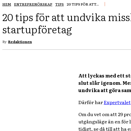
HEM
ENTREPRENÖRSKAP
TIPS
20 TIPS FÖR ATT...
20 tips för att undvika miss
startupföretag
By
Redaktionen
Att lyckas med ett st
slut slår igenom. Men
undvika att göra sa
Därför har
Expertvalet
Om du vet om att 29 proc
utgångsläge än en för 
tidigt, se då till att h