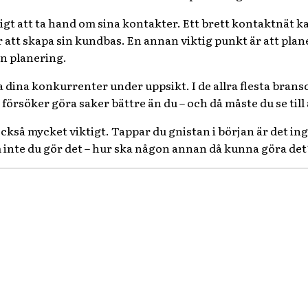
tigt att ta hand om sina kontakter. Ett brett kontaktnät ka
 att skapa sin kundbas. En annan viktig punkt är att plan
an planering.
lla dina konkurrenter under uppsikt. I de allra flesta br
försöker göra saker bättre än du – och då måste du se till at
ckså mycket viktigt. Tappar du gnistan i början är det inge
m inte du gör det – hur ska någon annan då kunna göra det