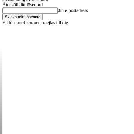
Återställ ditt lösenord
din e-postadress
Ett lösenord kommer mejlas till dig.
OM OSS
KONTAKT
ANNONSERA
STARTUP B
STARTA &
DRIVA