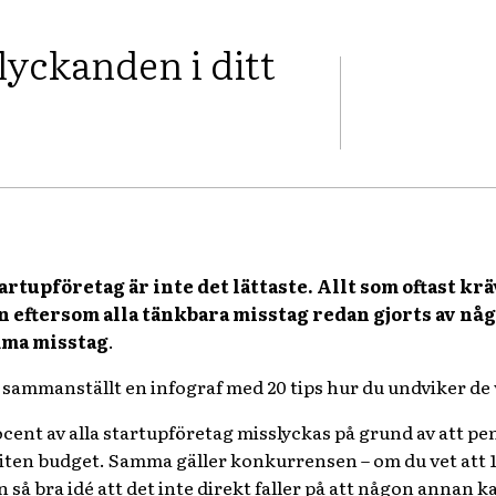
lyckanden i ditt
FACEBOOK
artupföretag är inte det lättaste. Allt som oftast k
 eftersom alla tänkbara misstag redan gjorts av någon
mma misstag
.
sammanställt en infograf med 20 tips hur du undviker de
ent av alla startupföretag misslyckas på grund av att penga
liten budget. Samma gäller konkurrensen – om du vet att
a en så bra idé att det inte direkt faller på att någon annan