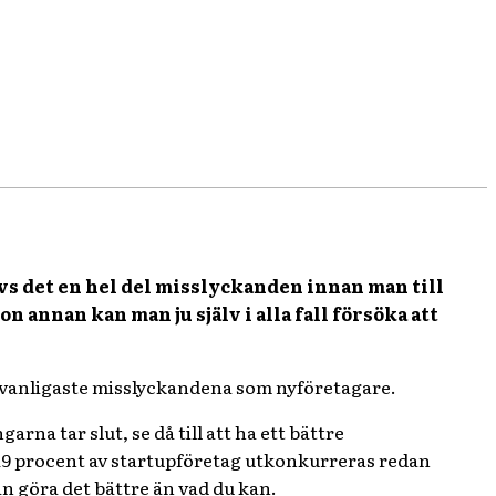
TWITTER
PINTEREST
WHATSAPP
rävs det en hel del misslyckanden innan man till
 annan kan man ju själv i alla fall försöka att
 vanligaste misslyckandena som nyföretagare.
rna tar slut, se då till att ha ett bättre
 19 procent av startupföretag utkonkurreras redan
 kan göra det bättre än vad du kan.