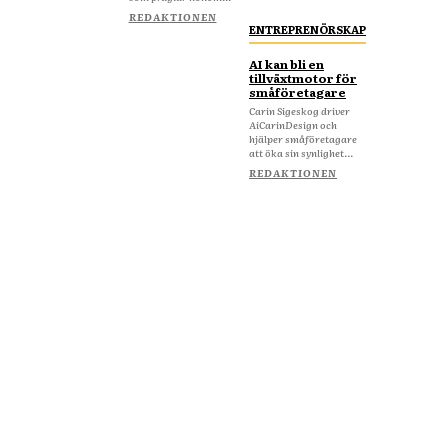
REDAKTIONEN
ENTREPRENÖRSKAP
AI kan bli en
tillväxtmotor för
småföretagare
Carin Sigeskog driver
AiCarinDesign och
hjälper småföretagare
att öka sin synlighet...
REDAKTIONEN