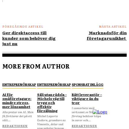
FÖREGÅENDE ARTIKEL
NÄSTA ARTIKEL
Ger direktaccess till
Marknadsför din
kunder som behöver dig
företagarunikhet
just nu
MORE FROM AUTHOR
ENTREPRENÖRSKAP
ENTREPRENÖRSKAP
SPONSRAT INLÄGG
AI för
Sälj utan rädsla –
Rätt leverantör –
småföretagare:
Michels väg till
viktigare än du
mindre stress,
trygg och
tror
mer lönsamhet
effektiv
I samarbete med
försäljning
Alla pratar om AI. Men
verksamt.se När ditt
få förklarar det på ett
Michel Laporte
företag behöver köpa
sätt...
Godorn, grundare av
in varor och...
Vimentis, delar vad
REDAKTIONEN
REDAKTIONEN
som präglar honom...