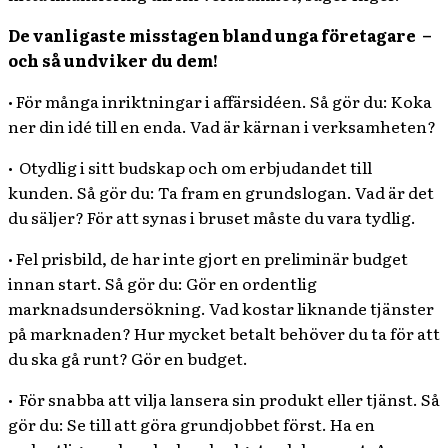
De vanligaste misstagen bland unga företagare
–
och så undviker du dem!
• För många inriktningar i affärsidéen. Så gör du: Koka
ner din idé till en enda. Vad är kärnan i verksamheten?
•
Otydlig i sitt budskap och om erbjudandet till
kunden. Så gör du: Ta fram en grundslogan. Vad är det
du säljer? För att synas i bruset måste du vara tydlig.
• Fel prisbild, de har inte gjort en preliminär budget
innan start. Så gör du: Gör en ordentlig
marknadsundersökning. Vad kostar liknande tjänster
på marknaden? Hur mycket betalt behöver du ta för att
du ska gå runt? Gör en budget.
•
För snabba att vilja lansera sin produkt eller tjänst. Så
gör du: Se till att göra grundjobbet först. Ha en