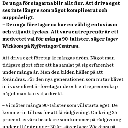
De unga företagarna blir allt fler. Att driva eget
ses inte längre som något komplicerat och
ouppnåeligt.
–
De unga företagarna har en väldig entusiasm
och vilja att lyckas. Att vara entreprenör är ett
medvetet val för många 90-talister, säger
Inger
Wickbom
på
NyföretagarCentrum
.
Att driva eget företag är mångas dröm. Något man
tidigare gjort efter att ha samlat på sig erfarenhet
under många år. Men den bilden håller på att
förändras. För den nya generationen som nu tar klivet
in i vuxenlivet är företagande och entreprenörskap
något man kan välja direkt.
– Vi möter många 90-talister som vill starta eget. De
kommer in till oss för att få rådgivning. Omkring 35
procent av våra besökare som kommer på rådgivning
under ett år är under 30 år, säger
Inger Wickbom
på