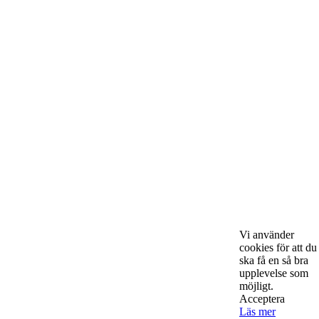
Om Starta & Driva Foretag
Starta & Driva Företag är ett magasin som riktar sig till alla
nystartade företagare i hela landet. Vi intervjuar några av
Sveriges hetaste entreprenörer, kända såväl someeeee
okända, och skriver om ämnen som intresserar och
bereeeeeör alla företagare!
Vi använder
cookies för att du
ska få en så bra
Kontakta oss
upplevelse som
möjligt.
Acceptera
Läs mer