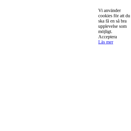
Sveriges hetaste entreprenörer, kända såväl someeeee
okända, och skriver om ämnen som intresserar och
Vi använder
bereeeeeör alla företagare!
cookies för att du
ska få en så bra
upplevelse som
möjligt.
Acceptera
Läs mer
Kontakta oss
StartUp Media Karlbergs Strand 15, 171 73 Solna. Telefon 08-52
00 59 94 www.startup-media.se info@startaochdriva.se
Must Read
AI för småföretagare: mindre stress, mer