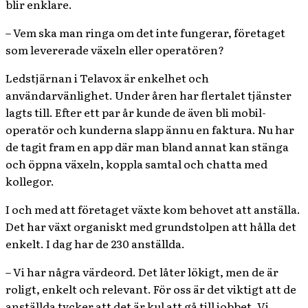
blir enklare.
– Vem ska man ringa om det inte fungerar, företaget
som levererade växeln eller operatören?
Ledstjärnan i Telavox är enkelhet och
användarvänlighet. Under åren har flertalet tjänster
lagts till. Efter ett par år kunde de även bli mobil-
operatör och kunderna slapp ännu en faktura. Nu har
de tagit fram en app där man bland annat kan stänga
och öppna växeln, koppla samtal och chatta med
kollegor.
I och med att företaget växte kom behovet att anställa.
Det har växt organiskt med grundstolpen att hålla det
enkelt. I dag har de 230 anställda.
– Vi har några värdeord. Det låter lökigt, men de är
roligt, enkelt och relevant. För oss är det viktigt att de
anställda tycker att det är kul att gå till jobbet. Vi