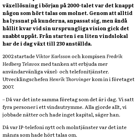
växellösning i början på 2000-talet var det knappt
någon som hört talas om molnet. Genom att alltid
ha lyssnat på kunderna, anpassat sig, men ändå
hållit kvar vid sin ursprungliga vision gick det
snabbt uppåt. Från starten i en liten vindslokal
har de i dag växt till 230 anställda.
2002 startade
Viktor Karlsson
och kompisen
Fredrik
Hedberg
Telavox
med tanken att erbjuda mer
användarvänliga växel- och telefonitjänster.
Utvecklingschefen
Henrik Thorvinger
kom in i företaget
2007.
– Då var det inte samma företag som det är i dag. Vi satt
fyra personer i ett vindsutrymme. Alla gjorde allt, vi
jobbade nätter och hade inget kapital, säger han.
Då var IP-telefoni nytt och molntjänster var det inte
många som hade hört talas om.