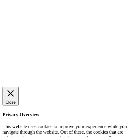
lönsamhet
Sälj utan rädsla – Michels väg till trygg och
effektiv försäljning
Rätt leverantör – viktigare än du tror
© 2022 StartUp Media. All Rights Reserved.
Close
Privacy Overview
This website uses cookies to improve your experience while you
navigate through the website. Out of these, the cookies that are