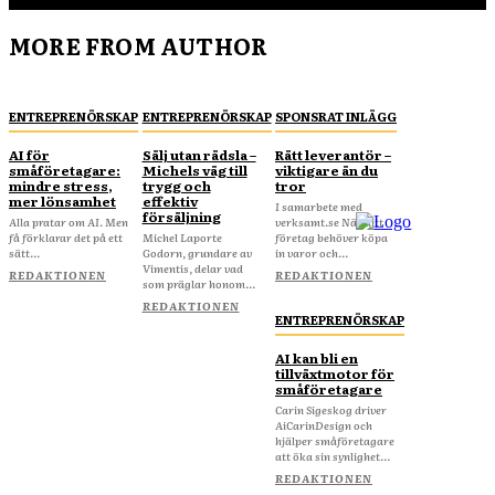
MORE FROM AUTHOR
ENTREPRENÖRSKAP
ENTREPRENÖRSKAP
SPONSRAT INLÄGG
AI för
Sälj utan rädsla –
Rätt leverantör –
småföretagare:
Michels väg till
viktigare än du
mindre stress,
trygg och
tror
mer lönsamhet
effektiv
I samarbete med
försäljning
Alla pratar om AI. Men
verksamt.se När ditt
få förklarar det på ett
Michel Laporte
företag behöver köpa
sätt...
Godorn, grundare av
in varor och...
Vimentis, delar vad
REDAKTIONEN
REDAKTIONEN
som präglar honom...
REDAKTIONEN
ENTREPRENÖRSKAP
AI kan bli en
tillväxtmotor för
småföretagare
Carin Sigeskog driver
AiCarinDesign och
hjälper småföretagare
att öka sin synlighet...
REDAKTIONEN