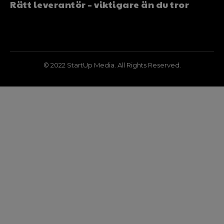
Rätt leverantör – viktigare än du tror
© 2022 StartUp Media. All Rights Reserved.