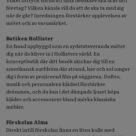
Vilket intryck vill du att dina besökare ska få av ditt
företag? Vilken känsla vill du att de ska ta med sig
när de går? Inredningen förstärker upplevelsen av
mötet och av varumärket.
Butiken Hollister
En fasad uppbyggd som en sydstatsveranda möter
dig när du kliver in i Hollisters värld. En
konceptbutik där ditt besök skickar dig till en
amerikansk surfdröm där strand, hav och sol omger
dig i form av projicerad film på väggarna. Dofter,
musik och personalens klädsel förstärker
drömmen, och du kan i det dämpade ljuset köpa
kläder och accessoarer bland mörka klassiska
möbler.
Förskolan Alma
Direkt intill förskolan finns en liten kulle med