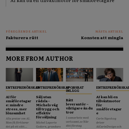
AI kan bli en tillväxtmotor för småföretagare
FÖREGÅENDE ARTIKEL
NÄSTA ARTIKEL
Fakturera rätt
Konsten att mingla
MORE FROM AUTHOR
ENTREPRENÖRSKAP
ENTREPRENÖRSKAP
SPONSRAT
ENTREPRENÖRSKA
INLÄGG
AI för
Sälj utan
AI kan bli en
Rätt
småföretagar
rädsla –
tillväxtmotor
leverantör –
e: mindre
Michels väg
för
viktigare än du
stress, mer
till trygg och
småföretagar
tror
lönsamhet
effektiv
e
försäljning
I samarbete med
Alla pratar om AI.
Carin Sigeskog
verksamt.se När
Men få förklarar
Michel Laporte
driver
ditt företag
det på ett sätt...
Godorn, grundare
AiCarinDesign och