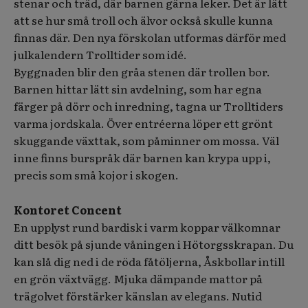
stenar och träd, där barnen gärna leker. Det är lätt
att se hur små troll och älvor också skulle kunna
finnas där. Den nya förskolan utformas därför med
julkalendern Trolltider som idé.
Byggnaden blir den gråa stenen där trollen bor.
Barnen hittar lätt sin avdelning, som har egna
färger på dörr och inredning, tagna ur Trolltiders
varma jordskala. Över entréerna löper ett grönt
skuggande växttak, som påminner om mossa. Väl
inne finns burspråk där barnen kan krypa upp i,
precis som små kojor i skogen.
Kontoret Concent
En upplyst rund bardisk i varm koppar välkomnar
ditt besök på sjunde våningen i Hötorgsskrapan. Du
kan slå dig ned i de röda fåtöljerna, Åskbollar intill
en grön växtvägg. Mjuka dämpande mattor på
trägolvet förstärker känslan av elegans. Nutid